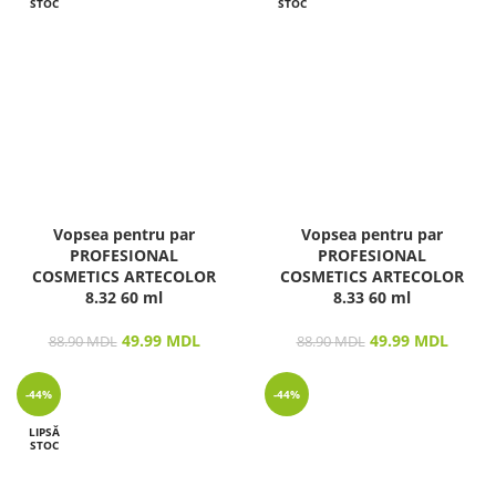
STOC
STOC
Vopsea pentru par
Vopsea pentru par
PROFESIONAL
PROFESIONAL
COSMETICS ARTECOLOR
COSMETICS ARTECOLOR
8.32 60 ml
8.33 60 ml
49.99
MDL
49.99
MDL
88.90
MDL
88.90
MDL
-44%
-44%
LIPSĂ
STOC