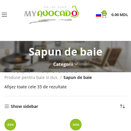
0
0.00
MDL
Sapun de baie
Categorii
Prima pagină
INGRIJIRE PERSONALA
Produse pentru baie si dus
Sapun de baie
Afișez toate cele 33 de rezultate
Show sidebar
-53%
-53%