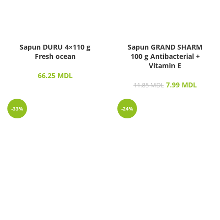
Sapun DURU 4×110 g
Sapun GRAND SHARM
Fresh ocean
100 g Antibacterial +
Vitamin E
66.25
MDL
7.99
MDL
11.85
MDL
-33%
-24%