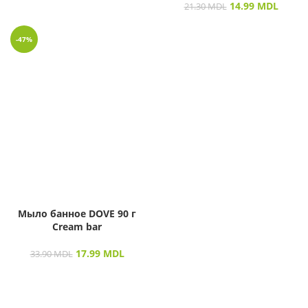
14.99
MDL
21.30
MDL
-47%
Мыло банное DOVE 90 г
Cream bar
17.99
MDL
33.90
MDL