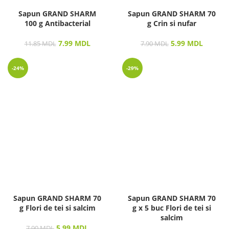
Sapun GRAND SHARM
Sapun GRAND SHARM 70
100 g Antibacterial
g Crin si nufar
7.99
MDL
5.99
MDL
11.85
MDL
7.90
MDL
-24%
-29%
Sapun GRAND SHARM 70
Sapun GRAND SHARM 70
g Flori de tei si salcim
g x 5 buc Flori de tei si
salcim
5.99
MDL
7.90
MDL