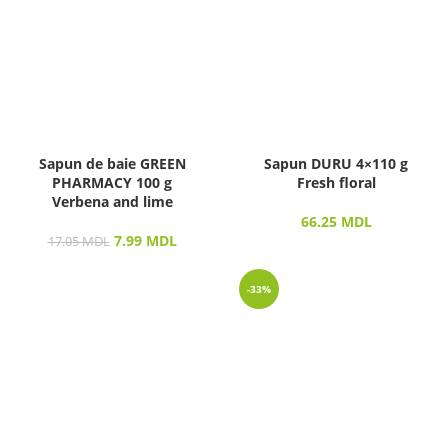
Sapun de baie GREEN
Sapun DURU 4×110 g
PHARMACY 100 g
Fresh floral
Verbena and lime
66.25
MDL
7.99
MDL
17.05
MDL
-33%