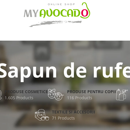
Sapun de ruf
PRODUSE COSMETICE
PRODUSE PENTRU COPII
1.605 Products
116 Products
TEXTILE SI ACCESORII
71 Products