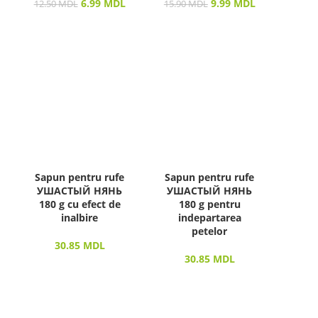
6.99
MDL
9.99
MDL
12.50
MDL
15.90
MDL
Sapun pentru rufe
Sapun pentru rufe
УШАСТЫЙ НЯНЬ
УШАСТЫЙ НЯНЬ
180 g cu efect de
180 g pentru
inalbire
indepartarea
petelor
30.85
MDL
30.85
MDL