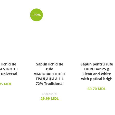
-39%
lichid de
Sapun lichid de
Sapun pentru rufe
AESTRO 1 L
rufe
DURU 4×125 g
t universal
МЫЛОВАРЕННЫЕ
Clean and white
ТРАДИЦИИ 1 L
with pptical brigh
72% Traditional
95
MDL
60.70
MDL
48.80
MDL
29.99
MDL