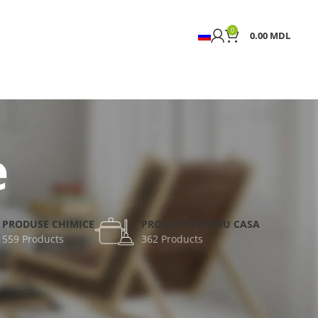
0
0.00
MDL
e
PRODUSE CHIMICE
PRODUSE PENTRU CASA
559 Products
362 Products