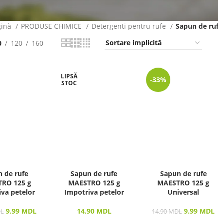
gină
PRODUSE CHIMICE
Detergenti pentru rufe
Sapun de ru
0
120
160
LIPSĂ
-33%
STOC
 de rufe
Sapun de rufe
Sapun de rufe
RO 125 g
MAESTRO 125 g
MAESTRO 125 g
va petelor
Impotriva petelor
Universal
9.99
MDL
14.90
MDL
9.99
MDL
L
14.90
MDL