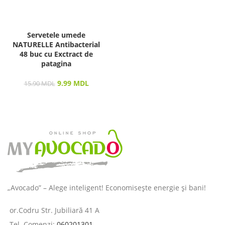
Servetele umede
NATURELLE Antibacterial
48 buc cu Exctract de
patagina
9.99
MDL
15.90
MDL
„Avocado” – Alege inteligent! Economisește energie și bani!
or.Codru Str. Jubiliară 41 A
Tel. Comenzi:
060201301