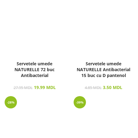
Servetele umede
Servetele umede
NATURELLE 72 buc
NATURELLE Antibacterial
Antibacterial
15 buc cu D pantenol
19.99
MDL
3.50
MDL
27.95
MDL
4.85
MDL
-28%
-39%