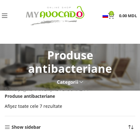
0
0.00
MDL
Produse
antibacteriane
Categorii
Prima pagină
INGRIJIRE PERSONALA
Produse antibacteriane
Afișez toate cele 7 rezultate
Show sidebar