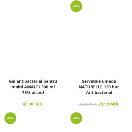
-29%
Gel antibacterial pentru
Servetele umede
maini AMALFI 300 ml
NATURELLE 120 buc
78% alcool
Antibacterial
43.90
MDL
29.99
MDL
42.45
MDL
-28%
-28%