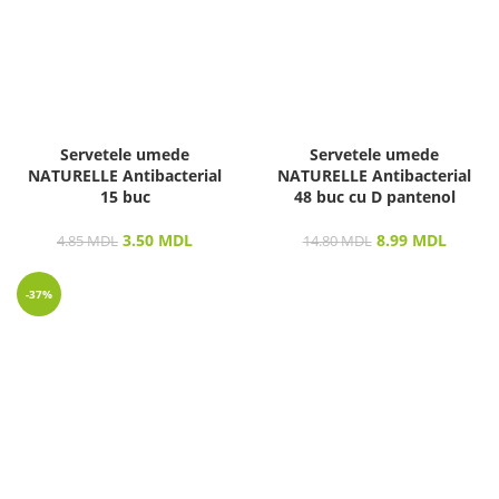
Servetele umede
Servetele umede
NATURELLE Antibacterial
NATURELLE Antibacterial
15 buc
48 buc cu D pantenol
3.50
MDL
8.99
MDL
4.85
MDL
14.80
MDL
-37%