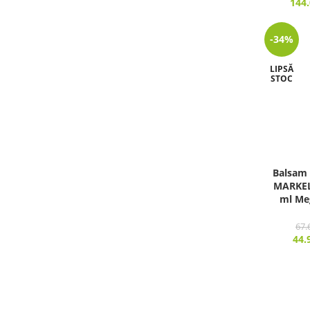
144
-34%
LIPSĂ
STOC
Balsam 
MARKEL
ml Me
67.
44.