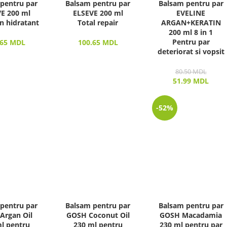
pentru par
Balsam pentru par
Balsam pentru par
E 200 ml
ELSEVE 200 ml
EVELINE
n hidratant
Total repair
ARGAN+KERATIN
200 ml 8 in 1
Pentru par
.65
MDL
100.65
MDL
deteriorat si vopsit
80.50
MDL
51.99
MDL
-52%
pentru par
Balsam pentru par
Balsam pentru par
Argan Oil
GOSH Coconut Oil
GOSH Macadamia
l pentru
230 ml pentru
230 ml pentru par