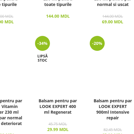
 tipurile
toate tipurile
normal si uscat
144.00
MDL
.00
MDL
144.00
MDL
00
MDL
69.00
MDL
-34%
-20%
LIPSĂ
STOC
pentru par
Balsam pentru par
Balsam pentru par
 Vitamin
LOOK EXPERT 400
LOOK EXPERT
er 230 ml
ml Regenerat
900ml Intensive
par normal
repair
i deteriorat
45.75
MDL
29.99
MDL
82.45
MDL