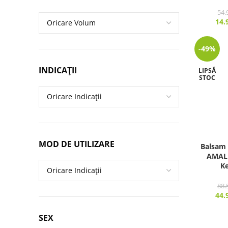
54.
14.
-49%
INDICAȚII
LIPSĂ
STOC
MOD DE UTILIZARE
Balsam 
AMALF
Ke
88.
44.
SEX