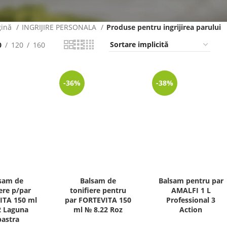
gină
INGRIJIRE PERSONALA
Produse pentru ingrijirea parului
0
120
160
-36%
-38%
sam de
Balsam de
Balsam pentru par
ere p/par
tonifiere pentru
AMALFI 1 L
ITA 150 ml
par FORTEVITA 150
Professional 3
2 Laguna
ml № 8.22 Roz
Action
bastra