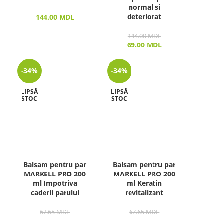
normal si
deteriorat
144.00
MDL
144.00
MDL
69.00
MDL
-34%
-34%
LIPSĂ
LIPSĂ
STOC
STOC
Balsam pentru par
Balsam pentru par
MARKELL PRO 200
MARKELL PRO 200
ml Impotriva
ml Keratin
caderii parului
revitalizant
67.65
MDL
67.65
MDL