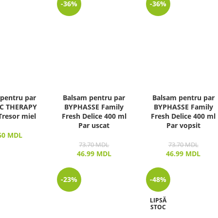
-36%
-36%
pentru par
Balsam pentru par
Balsam pentru par
C THERAPY
BYPHASSE Family
BYPHASSE Family
Tresor miel
Fresh Delice 400 ml
Fresh Delice 400 ml
Par uscat
Par vopsit
60
MDL
73.70
MDL
73.70
MDL
46.99
MDL
46.99
MDL
-23%
-48%
LIPSĂ
STOC