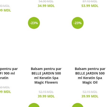
54.90
MDL
87.10
MDL
34.99
MDL
53.99
MDL
90
MDL
99
MDL
-23%
-23%
pentru par
Balsam pentru par
Balsam pentru par
I 900 ml
BELLE JARDIN 500
BELLE JARDIN 500
ratin
ml Keratin Spa
ml Keratin Spa
Magic Flowers
Magic Oil
50
MDL
99
MDL
52.15
MDL
52.15
MDL
39.99
MDL
39.99
MDL