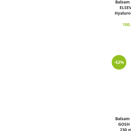
Balsam 
ELSEV
Hyaluro
100
-52%
Balsam 
GOSH 
230 m