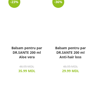
-23%
-36%
Balsam pentru par
Balsam pentru par
DR.SANTE 200 ml
DR.SANTE 200 ml
Aloe vera
Anti-hair loss
46.95
MDL
46.95
MDL
35.99
MDL
29.99
MDL