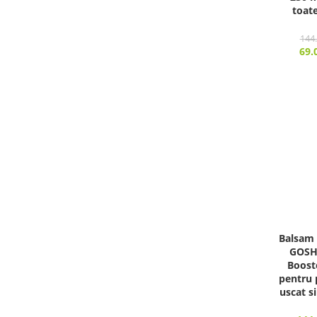
toate
144
69.
Balsam 
GOSH
Boost
pentru 
uscat s