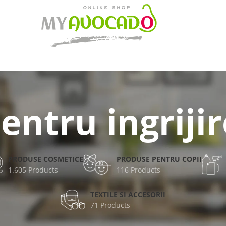
entru ingrijir
PRODUSE COSMETICE
PRODUSE PENTRU COPII
1.605 Products
116 Products
TEXTILE SI ACCESORII
71 Products