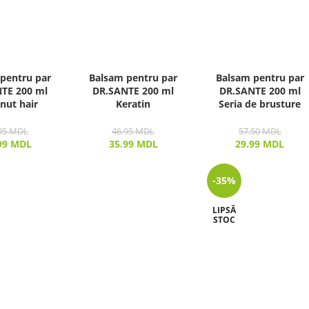
pentru par
Balsam pentru par
Balsam pentru par
TE 200 ml
DR.SANTE 200 ml
DR.SANTE 200 ml
nut hair
Keratin
Seria de brusture
95
MDL
46.95
MDL
57.50
MDL
99
MDL
35.99
MDL
29.99
MDL
-35%
LIPSĂ
STOC