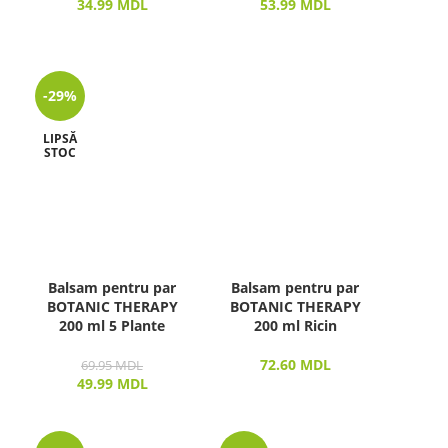
34.99
MDL
53.99
MDL
-29%
LIPSĂ
STOC
Balsam pentru par
Balsam pentru par
BOTANIC THERAPY
BOTANIC THERAPY
200 ml 5 Plante
200 ml Ricin
72.60
MDL
69.95
MDL
49.99
MDL