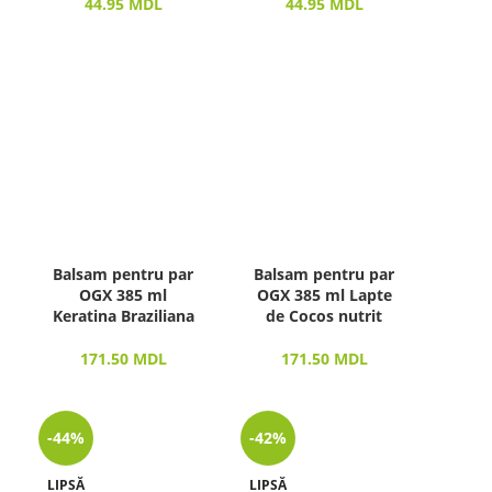
44.95
MDL
44.95
MDL
Balsam pentru par
Balsam pentru par
OGX 385 ml
OGX 385 ml Lapte
Keratina Braziliana
de Cocos nutrit
171.50
MDL
171.50
MDL
-44%
-42%
LIPSĂ
LIPSĂ