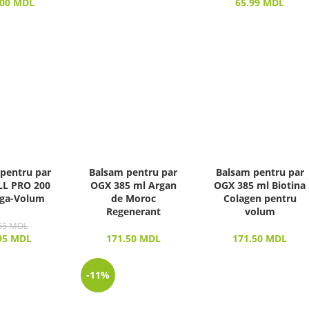
.00
MDL
65.99
MDL
pentru par
Balsam pentru par
Balsam pentru par
L PRO 200
OGX 385 ml Argan
OGX 385 ml Biotina
ga-Volum
de Moroc
Colagen pentru
Regenerant
volum
65
MDL
95
MDL
171.50
MDL
171.50
MDL
-11%