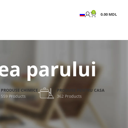
0
0.00
MDL
ea parului
PRODUSE CHIMICE
PRODUSE PENTRU CASA
559 Products
362 Products