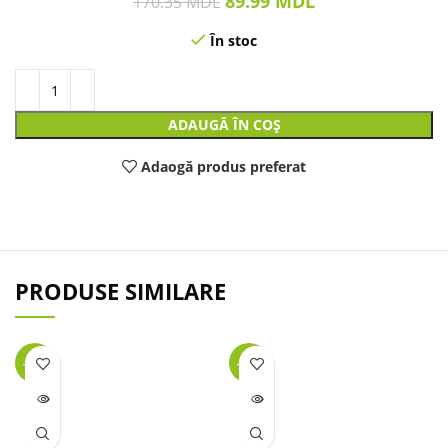
89.99
MDL
170.35
MDL
În stoc
ADAUGĂ ÎN COȘ
Adaogă produs preferat
PRODUSE SIMILARE
-40%
-63%
LIPSĂ
LIPSĂ
STOC
STOC