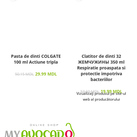
Pasta de dinti COLGATE
Clatitor de dinti 32
100 ml Actiune tripla
ЖЕМЧУЖИНЫ 350 ml
Respiratie proaspata si
protectie impotriva
29.99
MDL
50.15
MDL
bacteriilor
19.99
MDL
53.60
MDL
Vizualizați produsul pe site-ul
web al producătorului