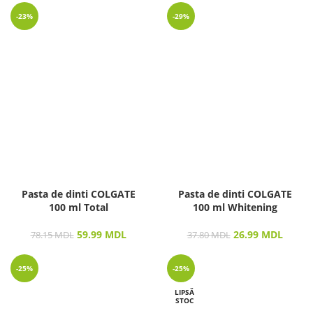
-23%
-29%
Pasta de dinti COLGATE
Pasta de dinti COLGATE
100 ml Total
100 ml Whitening
59.99
MDL
26.99
MDL
78.15
MDL
37.80
MDL
-25%
-25%
LIPSĂ
STOC