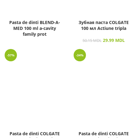
Pasta de dinti BLEND-A-
Зубная паста COLGATE
MED 100 ml a-cavity
100 мл Actiune tripla
family prot
29.99
MDL
50.15
MDL
-57%
-34%
Pasta de dinti COLGATE
Pasta de dinti COLGATE