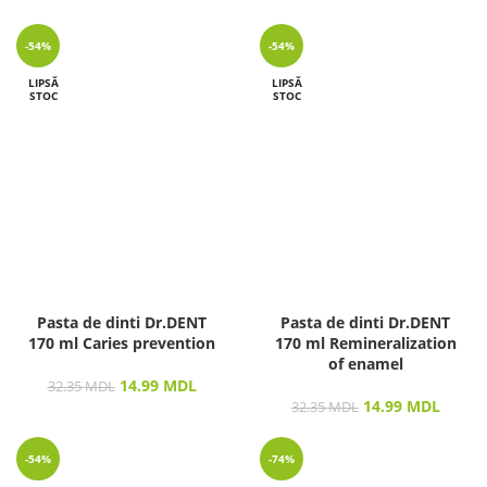
-54%
-54%
LIPSĂ
LIPSĂ
STOC
STOC
Pasta de dinti Dr.DENT
Pasta de dinti Dr.DENT
170 ml Caries prevention
170 ml Remineralization
of enamel
14.99
MDL
32.35
MDL
14.99
MDL
32.35
MDL
-54%
-74%