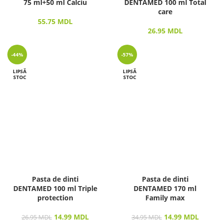
75 ml+50 ml Calciu
DENTAMED 100 ml Total
сare
55.75
MDL
26.95
MDL
-44%
-57%
LIPSĂ
LIPSĂ
STOC
STOC
Pasta de dinti
Pasta de dinti
DENTAMED 100 ml Triple
DENTAMED 170 ml
protection
Family max
14.99
MDL
14.99
MDL
26.95
MDL
34.95
MDL