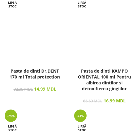
LIPSĂ
LIPSĂ
STOC
STOC
Pasta de dinti Dr.DENT
Pasta de dinti KAMPO
170 ml Total protection
ORIENTAL 100 ml Pentru
albirea dintilor si
detoxifierea gingiilor
14.99
MDL
32.35
MDL
16.99
MDL
66.60
MDL
-74%
-74%
LIPSĂ
LIPSĂ
STOC
STOC