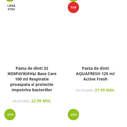
LIPSĂ
TOP
STOC
Pasta de dinti 32
Pasta de dinti
ЖЕМЧУЖИНЫ Base Care
AQUAFRESH 125 ml
100 ml Respiratie
Active Fresh
proaspata si protectie
impotriva bacteriilor
37.99
MDL
51.75
MDL
22.99
MDL
46.25
MDL
-27%
-25%