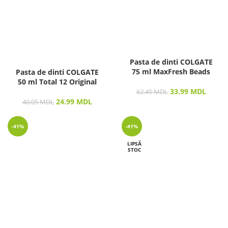
Pasta de dinti COLGATE
75 ml MaxFresh Beads
Pasta de dinti COLGATE
50 ml Total 12 Original
33.99
MDL
62.45
MDL
24.99
MDL
40.05
MDL
-41%
-41%
LIPSĂ
STOC