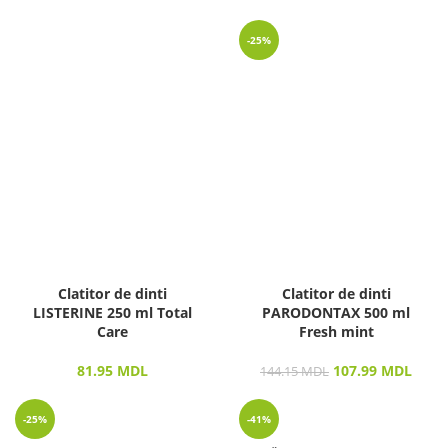
-25%
Clatitor de dinti
Clatitor de dinti
LISTERINE 250 ml Total
PARODONTAX 500 ml
Care
Fresh mint
81.95
MDL
107.99
MDL
144.15
MDL
-25%
-41%