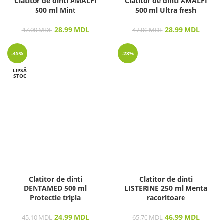
Clatitor de dinti AMALFI
Clatitor de dinti AMALFI
500 ml Mint
500 ml Ultra fresh
28.99
MDL
28.99
MDL
47.00
MDL
47.00
MDL
-45%
-28%
LIPSĂ
STOC
Clatitor de dinti
Clatitor de dinti
DENTAMED 500 ml
LISTERINE 250 ml Menta
Protectie tripla
racoritoare
24.99
MDL
46.99
MDL
45.10
MDL
65.70
MDL