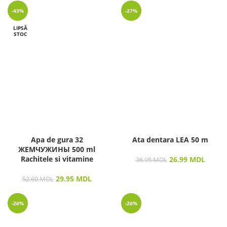
-43%
-27%
LIPSĂ
STOC
Apa de gura 32
Ata dentara LEA 50 m
ЖЕМЧУЖИНЫ 500 ml
Rachitele si vitamine
26.99
MDL
36.95
MDL
29.95
MDL
52.60
MDL
-26%
-26%