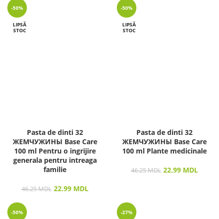
-50%
-50%
LIPSĂ
LIPSĂ
STOC
STOC
Pasta de dinti 32
Pasta de dinti 32
ЖЕМЧУЖИНЫ Base Care
ЖЕМЧУЖИНЫ Base Care
100 ml Pentru o ingrijire
100 ml Plante medicinale
generala pentru intreaga
familie
22.99
MDL
46.25
MDL
22.99
MDL
46.25
MDL
-50%
-27%