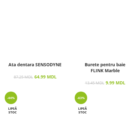
Ata dentara SENSODYNE
Burete pentru baie
FLINK Marble
64.99
MDL
87.25
MDL
9.99
MDL
13.45
MDL
-44%
-63%
LIPSĂ
LIPSĂ
STOC
STOC