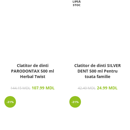
LIPSĂ
STOC
Clatitor de dinti
Clatitor de dinti SILVER
PARODONTAX 500 ml
DENT 500 ml Pentru
Herbal Twist
toata familie
107.99
MDL
24.99
MDL
144.15
MDL
42.40
MDL
-31%
-31%