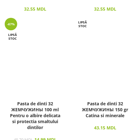
32.55
MDL
32.55
MDL
LIPSĂ
-67%
STOC
LIPSĂ
STOC
Pasta de dinti 32
Pasta de dinti 32
ЖЕМЧУЖИНЫ 100 ml
ЖЕМЧУЖИНЫ 150 gr
Pentru o albire delicata
Catina si minerale
si protectia smaltului
dintilor
43.15
MDL
14.99
MDL
45.70
MDL