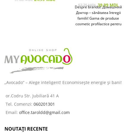
39.99
MDL
57.75
MDL
Despre brandul: Домашний
Доктор – sănătatea întregii
familii! Gama de produse
cosmetic profilactice pentru
îngrijirea pielii și a părului
destinată
„Avocado” – Alege inteligent! Economisește energie și bani!
or.Codru Str. Jubiliară 41 A
Tel. Comenzi:
060201301
Email:
office.taroldd@gmail.com
NOUTAȚI RECENTE