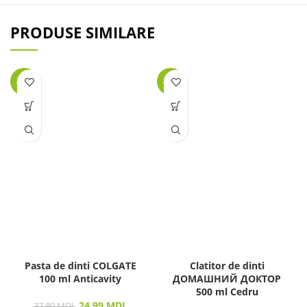
PRODUSE SIMILARE
-34%
-31%
Pasta de dinti COLGATE
Clatitor de dinti
100 ml Anticavity
ДОМАШНИЙ ДОКТОР
500 ml Cedru
24.99
MDL
37.80
MDL