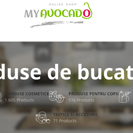
duse de bucat
PRODUSE COSMETICE
PRODUSE PENTRU COPII
1.605 Products
116 Products
TEXTILE SI ACCESORII
71 Products