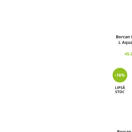
Borcan 
L Aqua
45.
-16%
LIPSĂ
STOC
Borcan