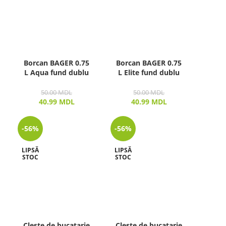
Borcan BAGER 0.75
Borcan BAGER 0.75
L Aqua fund dublu
L Elite fund dublu
50.00
MDL
50.00
MDL
40.99
MDL
40.99
MDL
-56%
-56%
LIPSĂ
LIPSĂ
STOC
STOC
Cleste de bucatarie
Cleste de bucatarie