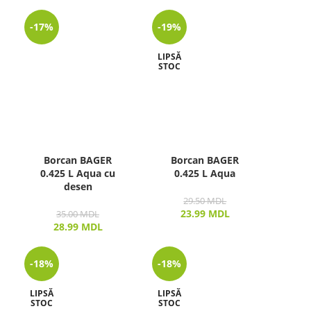
-17%
-19%
LIPSĂ
STOC
Borcan BAGER
Borcan BAGER
0.425 L Aqua cu
0.425 L Aqua
desen
29.50
MDL
23.99
MDL
35.00
MDL
28.99
MDL
-18%
-18%
LIPSĂ
LIPSĂ
STOC
STOC