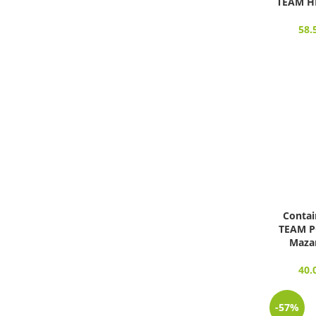
TEAM HE
58.
Contai
TEAM P
Mazar
40.
-57%