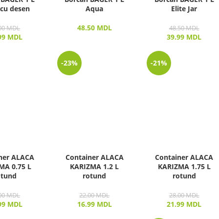
cu desen
Aqua
Elite Jar
48.50
MDL
00
MDL
48.50
MDL
99
MDL
39.99
MDL
-23%
-21%
ner ALACA
Container ALACA
Container ALACA
MA 0.75 L
KARIZMA 1.2 L
KARIZMA 1.75 L
otund
rotund
rotund
00
MDL
22.00
MDL
28.00
MDL
99
MDL
16.99
MDL
21.99
MDL