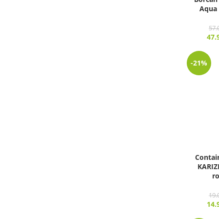
Aqua 
57.
47.
-21%
Contai
KARIZ
r
19.
14.