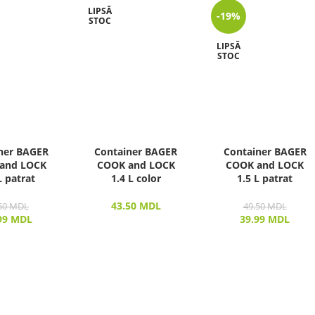
LIPSĂ
-19%
STOC
LIPSĂ
STOC
ner BAGER
Container BAGER
Container BAGER
and LOCK
COOK and LOCK
COOK and LOCK
L patrat
1.4 L color
1.5 L patrat
43.50
MDL
50
MDL
49.50
MDL
99
MDL
39.99
MDL