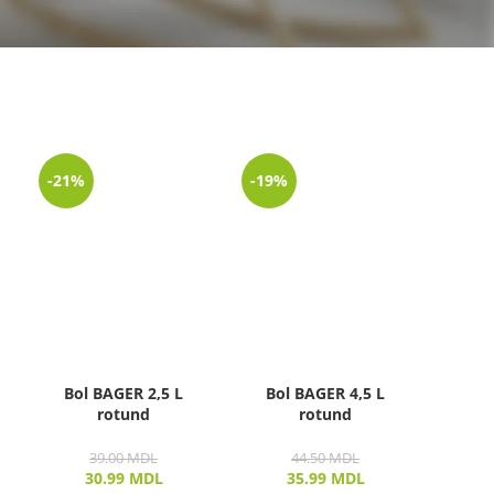
-21%
-19%
Bol BAGER 2,5 L
Bol BAGER 4,5 L
rotund
rotund
39.00
MDL
44.50
MDL
30.99
MDL
35.99
MDL