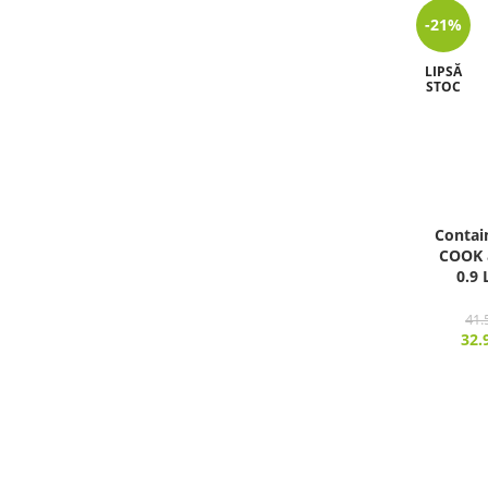
-21%
LIPSĂ
STOC
Contai
COOK 
0.9 
41.
32.