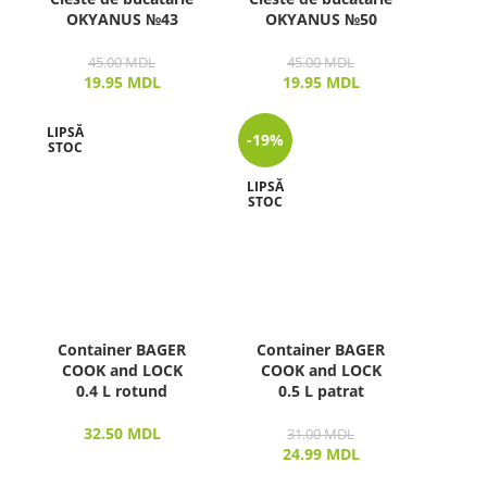
OKYANUS №43
OKYANUS №50
45.00
MDL
45.00
MDL
19.95
MDL
19.95
MDL
LIPSĂ
-19%
STOC
LIPSĂ
STOC
Container BAGER
Container BAGER
COOK and LOCK
COOK and LOCK
0.4 L rotund
0.5 L patrat
32.50
MDL
31.00
MDL
24.99
MDL