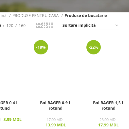
gină
PRODUSE PENTRU CASA
Produse de bucatarie
0
120
160
-18%
-22%
GER 0.4 L
Bol BAGER 0.9 L
Bol BAGER 1,5 L
otund
rotund
rotund
8.99
MDL
L
17.00
MDL
23.00
MDL
13.99
MDL
17.99
MDL