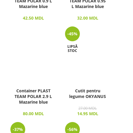
TEAM POLAR 0.9 L
TEAM POLAR 0.95
Mazarine blue
L Mazarine blue
42.50
MDL
32.00
MDL
-45%
LIPSĂ
STOC
Container PLAST
Cutit pentru
TEAM POLAR 2.9 L
legume OKYANUS
Mazarine blue
27.00
MDL
80.00
MDL
14.95
MDL
-37%
-56%