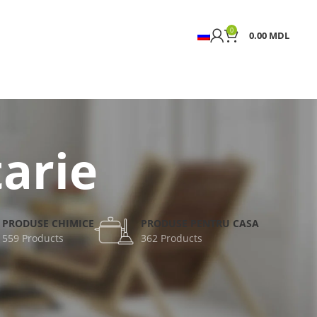
0
0.00
MDL
arie
PRODUSE CHIMICE
PRODUSE PENTRU CASA
559 Products
362 Products