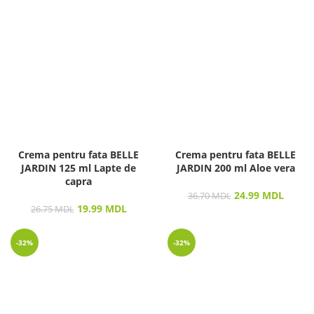
Crema pentru fata BELLE
Crema pentru fata BELLE
JARDIN 125 ml Lapte de
JARDIN 200 ml Aloe vera
capra
24.99
MDL
36.70
MDL
19.99
MDL
26.75
MDL
-32%
-32%