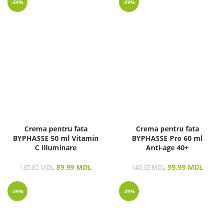
-34%
-29%
Crema pentru fata
Crema pentru fata
BYPHASSE 50 ml Vitamin
BYPHASSE Pro 60 ml
C Illuminare
Anti-age 40+
89.99
MDL
99.99
MDL
135.85
MDL
140.65
MDL
-29%
-29%