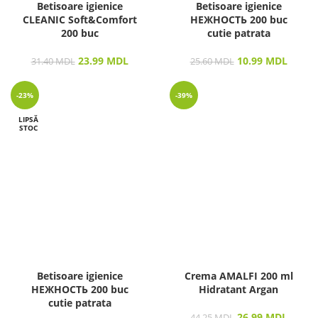
Betisoare igienice
Betisoare igienice
CLEANIC Soft&Comfort
НЕЖНОСТЬ 200 buc
200 buc
cutie patrata
23.99
MDL
10.99
MDL
31.40
MDL
25.60
MDL
-23%
-39%
LIPSĂ
STOC
Betisoare igienice
Crema AMALFI 200 ml
НЕЖНОСТЬ 200 buc
Hidratant Argan
cutie patrata
26.99
MDL
44.25
MDL