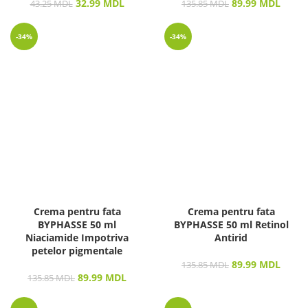
32.99
MDL
89.99
MDL
43.25
MDL
135.85
MDL
-34%
-34%
Crema pentru fata
Crema pentru fata
BYPHASSE 50 ml
BYPHASSE 50 ml Retinol
Niaciamide Impotriva
Antirid
petelor pigmentale
89.99
MDL
135.85
MDL
89.99
MDL
135.85
MDL