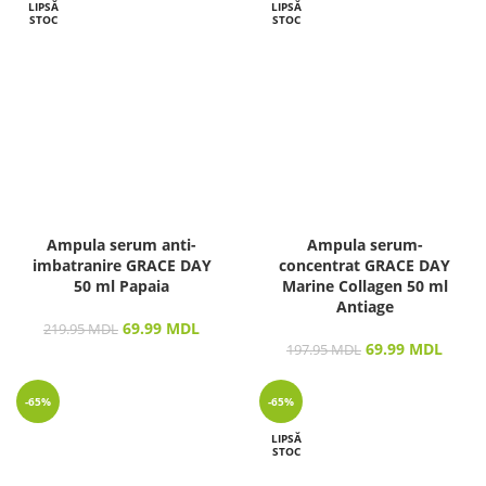
LIPSĂ
LIPSĂ
STOC
STOC
Ampula serum anti-
Ampula serum-
imbatranire GRACE DAY
concentrat GRACE DAY
50 ml Papaia
Marine Collagen 50 ml
Antiage
69.99
MDL
219.95
MDL
69.99
MDL
197.95
MDL
-65%
-65%
LIPSĂ
STOC