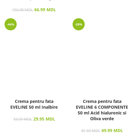
66.99
MDL
102.45
MDL
-44%
-39%
Crema pentru fata
Crema pentru fata
EVELINE 50 ml Inalbire
EVELINE 6 COMPONENTE
50 ml Acid hialuronic si
Oliva verde
29.95
MDL
53.55
MDL
49.99
MDL
81.55
MDL