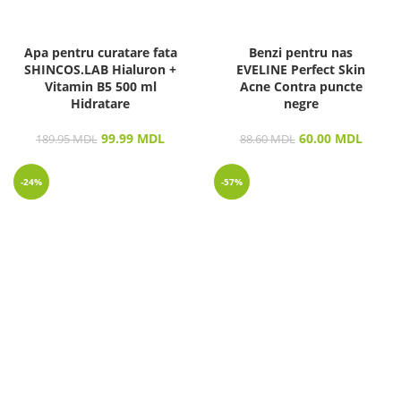
Apa pentru curatare fata
Benzi pentru nas
SHINCOS.LAB Hialuron +
EVELINE Perfect Skin
Vitamin B5 500 ml
Acne Сontra puncte
Hidratare
negre
99.99
MDL
60.00
MDL
189.95
MDL
88.60
MDL
-24%
-57%