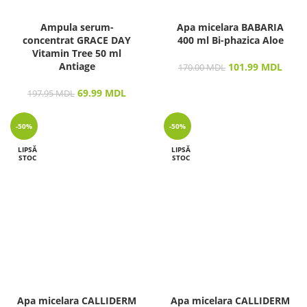
Ampula serum-
Apa micelara BABARIA
concentrat GRACE DAY
400 ml Bi-phazica Aloe
Vitamin Tree 50 ml
Antiage
101.99
MDL
170.00
MDL
69.99
MDL
197.95
MDL
-50%
-50%
LIPSĂ
LIPSĂ
STOC
STOC
Apa micelara CALLIDERM
Apa micelara CALLIDERM