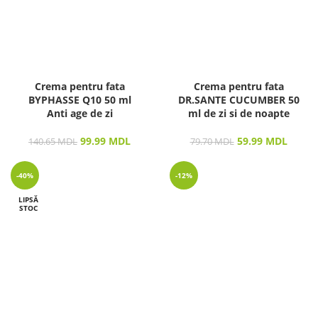
Crema pentru fata
Crema pentru fata
BYPHASSE Q10 50 ml
DR.SANTE CUCUMBER 50
Anti age de zi
ml de zi si de noapte
99.99
MDL
59.99
MDL
140.65
MDL
79.70
MDL
-40%
-12%
LIPSĂ
STOC