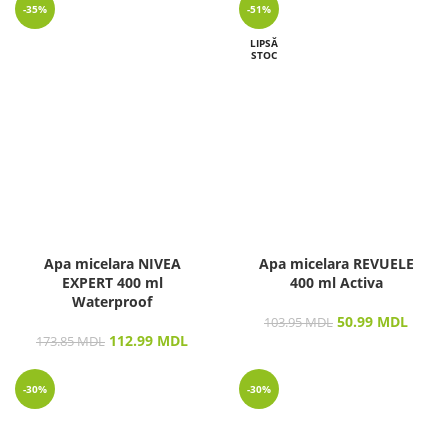
-35%
-51%
LIPSĂ
STOC
Apa micelara NIVEA
Apa micelara REVUELE
EXPERT 400 ml
400 ml Activa
Waterproof
50.99
MDL
103.95
MDL
112.99
MDL
173.85
MDL
-30%
-30%