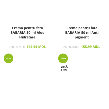
Crema pentru fata
Crema pentru fata
BABARIA 50 ml Aloe
BABARIA 50 ml Anti
Hidratare
pigment
165.99
MDL
155.99
MDL
278.00
MDL
260.00
MDL
-40%
-40%
LIPSĂ
STOC