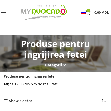
0
0.00
MDL
Produse pentru
ingrijirea fetei
Categorii
Prima pagină
PRODUSE COSMETICE
Produse pentru ingrijirea fetei
Afișez 1 - 90 din 526 de rezultate
Show sidebar