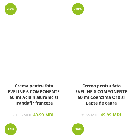
-39%
-39%
Crema pentru fata
Crema pentru fata
EVELINE 6 COMPONENTE
EVELINE 6 COMPONENTE
50 ml Acid hialuronic si
50 ml Coenzima Q10 si
Trandafir franceza
Lapte de capra
49.99
MDL
49.99
MDL
81.55
MDL
81.55
MDL
-39%
-39%