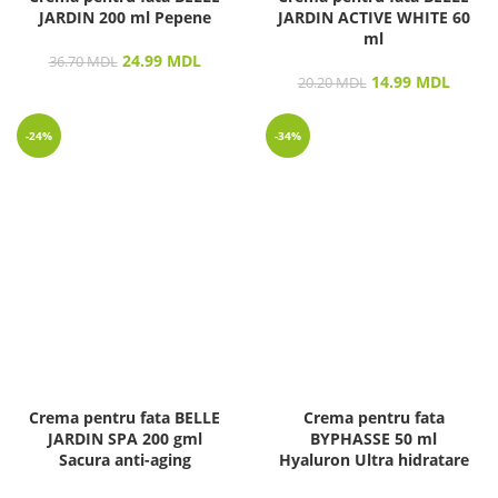
JARDIN 200 ml Pepene
JARDIN ACTIVE WHITE 60
ml
24.99
MDL
36.70
MDL
14.99
MDL
20.20
MDL
-24%
-34%
Crema pentru fata BELLE
Crema pentru fata
JARDIN SPA 200 gml
BYPHASSE 50 ml
Sacura anti-aging
Hyaluron Ultra hidratare