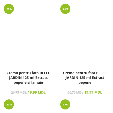
-25%
-25%
Crema pentru fata BELLE
Crema pentru fata BELLE
JARDIN 125 ml Extract
JARDIN 125 ml Extract
pepene si lamaie
pepene
19.99
MDL
19.99
MDL
26.75
MDL
26.75
MDL
-25%
-32%