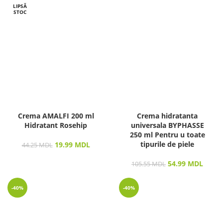
LIPSĂ
STOC
Crema AMALFI 200 ml
Crema hidratanta
Hidratant Rosehip
universala BYPHASSE
250 ml Pentru u toate
tipurile de piele
19.99
MDL
44.25
MDL
54.99
MDL
105.55
MDL
-40%
-40%