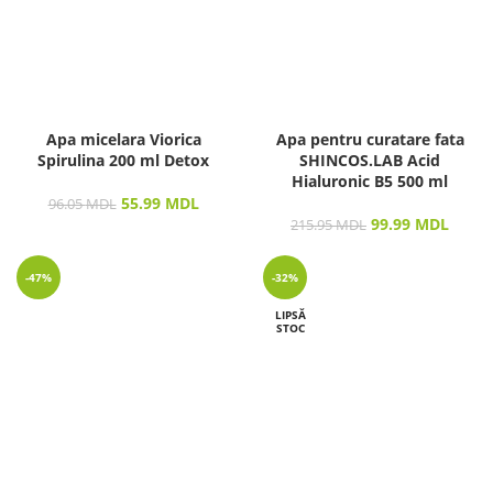
Apa micelara Viorica
Apa pentru curatare fata
Spirulina 200 ml Detox
SHINCOS.LAB Acid
Hialuronic B5 500 ml
55.99
MDL
96.05
MDL
99.99
MDL
215.95
MDL
-47%
-32%
LIPSĂ
STOC