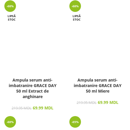
-68%
-68%
LIPSĂ
LIPSĂ
STOC
STOC
Ampula serum anti-
Ampula serum anti-
imbatranire GRACE DAY
imbatranire GRACE DAY
50 ml Extract de
50 ml Miere
anghinare
69.99
MDL
219.95
MDL
69.99
MDL
219.95
MDL
-68%
-65%