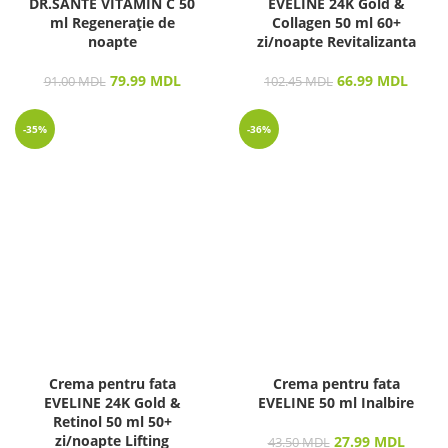
DR.SANTE VITAMIN C 50
EVELINE 24K Gold &
ml Regenerație de
Collagen 50 ml 60+
noapte
zi/noapte Revitalizanta
79.99
MDL
66.99
MDL
91.00
MDL
102.45
MDL
-35%
-36%
Crema pentru fata
Crema pentru fata
EVELINE 24K Gold &
EVELINE 50 ml Inalbire
Retinol 50 ml 50+
zi/noapte Lifting
27.99
MDL
43.50
MDL