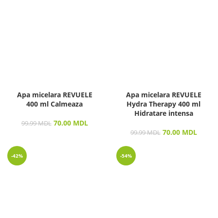
Apa micelara REVUELE
Apa micelara REVUELE
400 ml Calmeaza
Hydra Therapy 400 ml
Hidratare intensa
70.00
MDL
99.99
MDL
70.00
MDL
99.99
MDL
-42%
-54%