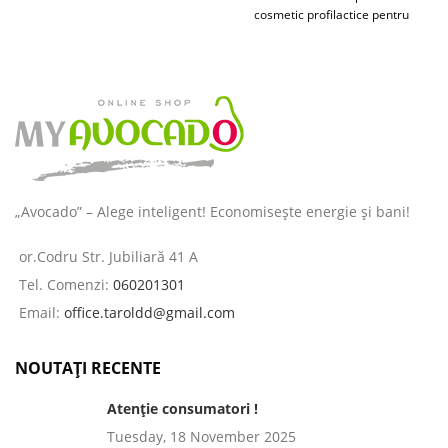
cosmetic profilactice pentru
îngrijirea pielii și a părului
destinată
„Avocado” – Alege inteligent! Economisește energie și bani!
or.Codru Str. Jubiliară 41 A
Tel. Comenzi:
060201301
Email:
office.taroldd@gmail.com
NOUTAȚI RECENTE
Atenție consumatori !
Tuesday, 18 November 2025