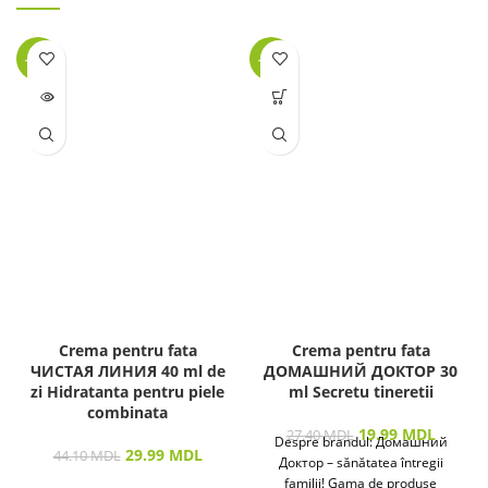
-32%
-27%
LIPSĂ
STOC
Crema pentru fata
Crema pentru fata
ЧИСТАЯ ЛИНИЯ 40 ml de
ДОМАШНИЙ ДОКТОР 30
zi Hidratanta pentru piele
ml Secretu tineretii
combinata
19.99
MDL
27.40
MDL
Despre brandul: Домашний
29.99
MDL
44.10
MDL
Доктор – sănătatea întregii
familii! Gama de produse