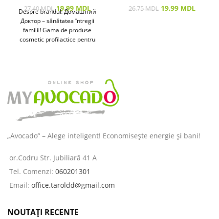
19.99
MDL
19.99
MDL
27.40
MDL
26.75
MDL
Despre brandul: Домашний
Доктор – sănătatea întregii
familii! Gama de produse
cosmetic profilactice pentru
îngrijirea pielii și a părului
destinată
„Avocado” – Alege inteligent! Economisește energie și bani!
or.Codru Str. Jubiliară 41 A
Tel. Comenzi:
060201301
Email:
office.taroldd@gmail.com
NOUTAȚI RECENTE