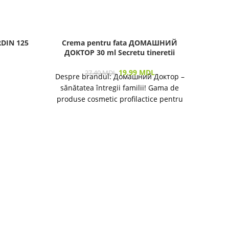
RDIN 125
Crema pentru fata ДОМАШНИЙ
Cre
ДОКТОР 30 ml Secretu tineretii
40 m
19.99
MDL
27.40
MDL
Despre brandul: Домашний Доктор –
sănătatea întregii familii! Gama de
produse cosmetic profilactice pentru
îngrijirea pielii și a părului destinată