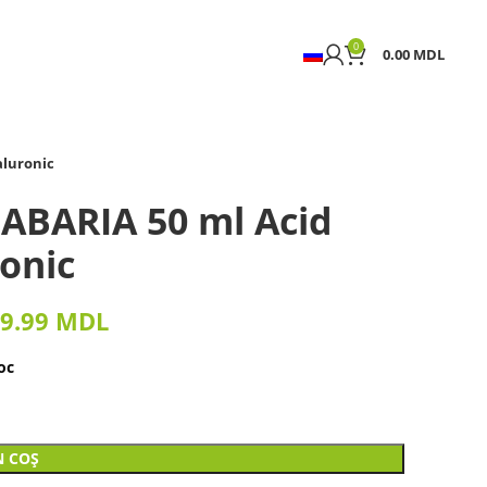
0
0.00
MDL
aluronic
ABARIA 50 ml Acid
onic
9.99
MDL
oc
N COȘ