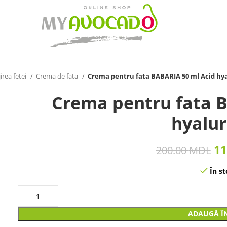
irea fetei
Crema de fata
Crema pentru fata BABARIA 50 ml Acid hy
Crema pentru fata B
hyalur
11
200.00
MDL
În st
ADAUGĂ Î