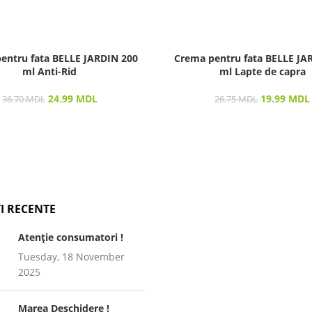
entru fata BELLE JARDIN 200
Crema pentru fata BELLE JA
ml Anti-Rid
ml Lapte de capra
24.99
MDL
19.99
MDL
36.70
MDL
26.75
MDL
I RECENTE
Atenție consumatori !
Tuesday, 18 November
2025
Marea Deschidere !