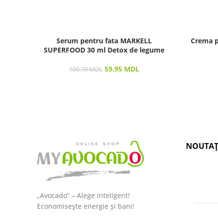
Serum pentru fata MARKELL
Crema p
SUPERFOOD 30 ml Detox de legume
59.95
MDL
109.70
MDL
NOUTAȚ
„Avocado” – Alege inteligent!
Economisește energie și bani!