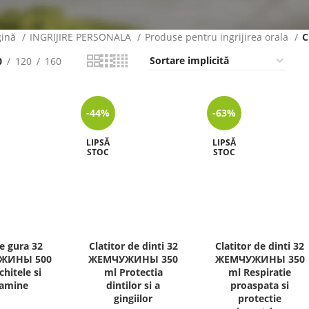
gină
INGRIJIRE PERSONALA
Produse pentru ingrijirea orala
C
0
120
160
-44%
-63%
LIPSĂ
LIPSĂ
STOC
STOC
e gura 32
Clatitor de dinti 32
Clatitor de dinti 32
ЖИНЫ 500
ЖЕМЧУЖИНЫ 350
ЖЕМЧУЖИНЫ 350
chitele si
ml Protectia
ml Respiratie
tamine
dintilor si a
proaspata si
gingiilor
protectie