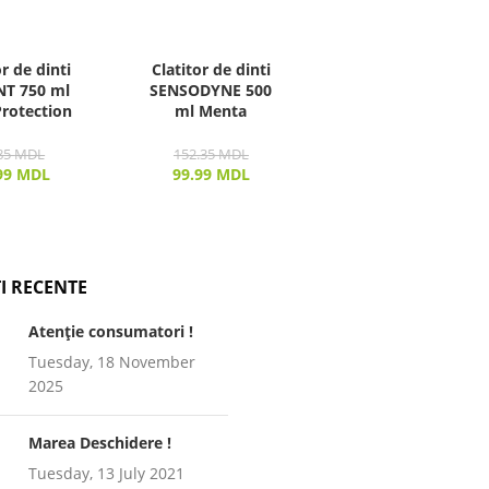
or de dinti
Clatitor de dinti
NT 750 ml
SENSODYNE 500
Protection
ml Menta
85
MDL
152.35
MDL
99
MDL
99.99
MDL
I RECENTE
Atenție consumatori !
Tuesday, 18 November
2025
Marea Deschidere !
Tuesday, 13 July 2021