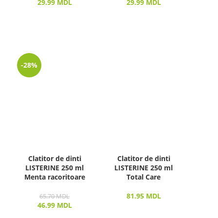
29.99
MDL
29.99
MDL
-28%
Clatitor de dinti
Clatitor de dinti
LISTERINE 250 ml
LISTERINE 250 ml
Menta racoritoare
Total Care
81.95
MDL
65.70
MDL
46.99
MDL