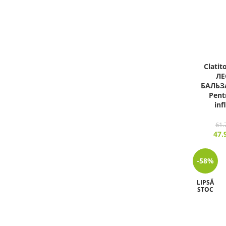
Clatit
ЛЕ
БАЛЬЗ
Pentr
inf
61.
47.
-58%
LIPSĂ
STOC