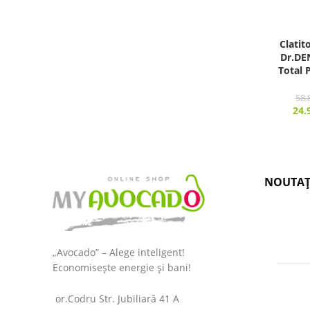
Сlatit
Dr.DE
Total 
58.
24.
NOUTAȚ
„Avocado” – Alege inteligent!
Economisește energie și bani!
or.Codru Str. Jubiliară 41 A