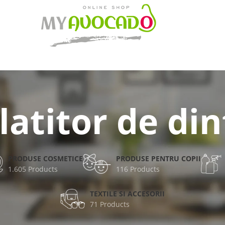
latitor de din
PRODUSE COSMETICE
PRODUSE PENTRU COPII
1.605 Products
116 Products
TEXTILE SI ACCESORII
71 Products