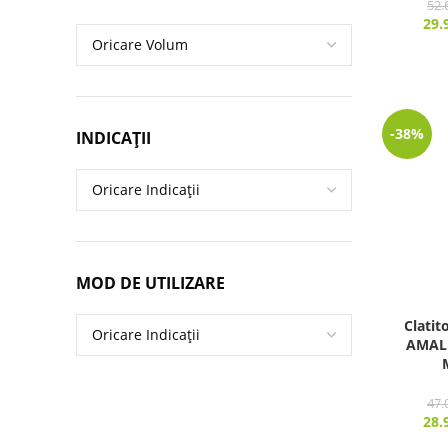
52.
29.
-38%
INDICAȚII
MOD DE UTILIZARE
Clatit
AMALF
47.
28.