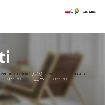
0
0.00
MDL
ti
PRODUSE CHIMICE
PRODUSE PENTRU CASA
559 Products
362 Products