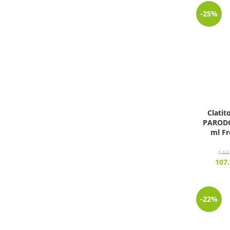
-25%
Clatit
PAROD
ml Fr
144
107
-22%