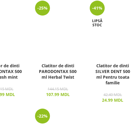
-25%
-41%
LIPSĂ
STOC
or de dinti
Clatitor de dinti
Clatitor de dinti
ONTAX 500
PARODONTAX 500
SILVER DENT 500
esh mint
ml Herbal Twist
ml Pentru toata
familie
.15
MDL
144.15
MDL
.99
MDL
107.99
MDL
42.40
MDL
24.99
MDL
-22%