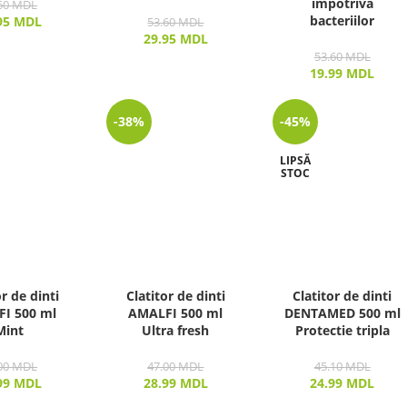
impotriva
60
MDL
bacteriilor
95
MDL
53.60
MDL
29.95
MDL
53.60
MDL
19.99
MDL
-38%
-45%
LIPSĂ
STOC
or de dinti
Clatitor de dinti
Clatitor de dinti
I 500 ml
AMALFI 500 ml
DENTAMED 500 ml
Mint
Ultra fresh
Protectie tripla
00
MDL
47.00
MDL
45.10
MDL
99
MDL
28.99
MDL
24.99
MDL