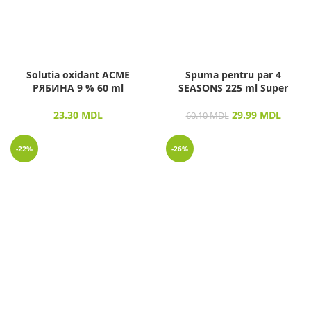
Solutia oxidant ACME
Spuma pentru par 4
РЯБИНА 9 % 60 ml
SEASONS 225 ml Super
23.30
MDL
29.99
MDL
60.10
MDL
-22%
-26%