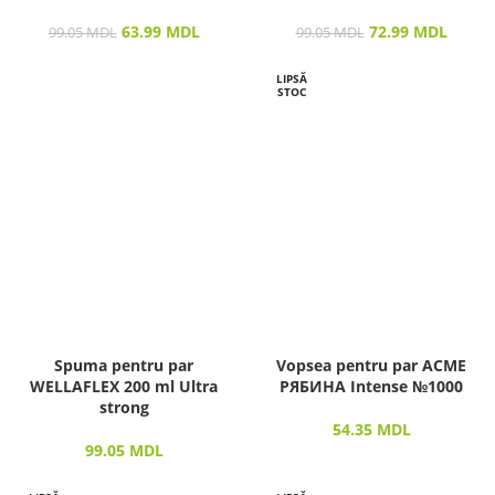
63.99
MDL
72.99
MDL
99.05
MDL
99.05
MDL
LIPSĂ
STOC
Spuma pentru par
Vopsea pentru par ACME
WELLAFLEX 200 ml Ultra
РЯБИНА Intense №1000
strong
54.35
MDL
99.05
MDL