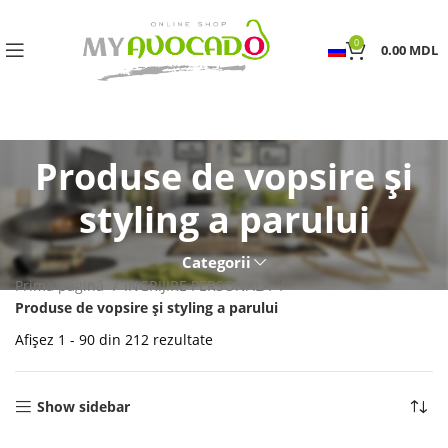
0
0.00
MDL
Produse de vopsire și
styling a parului
Categorii
Prima pagină
INGRIJIRE PERSONALA
Produse de vopsire și styling a parului
Afișez 1 - 90 din 212 rezultate
Show sidebar