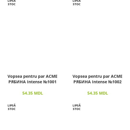
LIPSĂ
LIPSĂ
STOC
STOC
Vopsea pentru par ACME
Vopsea pentru par ACME
РЯБИНА Intense №1001
РЯБИНА Intense №1002
54.35
MDL
54.35
MDL
LIPSĂ
LIPSĂ
STOC
STOC