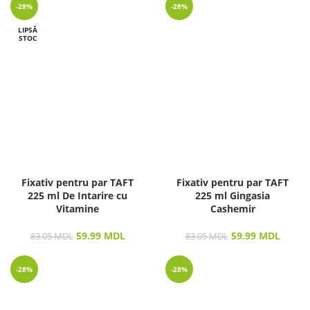
-28%
-28%
LIPSĂ
STOC
Fixativ pentru par TAFT
Fixativ pentru par TAFT
225 ml De Intarire cu
225 ml Gingasia
Vitamine
Cashemir
59.99
MDL
59.99
MDL
83.05
MDL
83.05
MDL
-28%
-28%