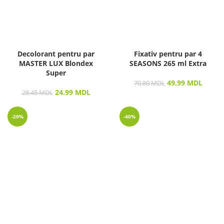
Decolorant pentru par
Fixativ pentru par 4
MASTER LUX Blondex
SEASONS 265 ml Extra
Super
49.99
MDL
70.80
MDL
24.99
MDL
28.45
MDL
-29%
-40%