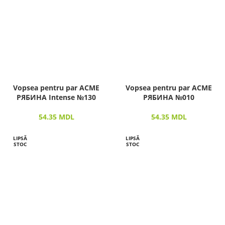
Vopsea pentru par ACME
Vopsea pentru par ACME
РЯБИНА Intense №130
РЯБИНА №010
54.35
MDL
54.35
MDL
LIPSĂ
LIPSĂ
STOC
STOC