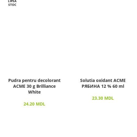
LIPSĂ
STOC
Pudra pentru decolorant
Solutia oxidant ACME
ACME 30 g Brilliance
РЯБИНА 12 % 60 ml
White
23.30
MDL
24.20
MDL