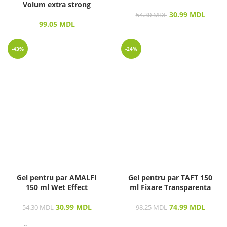
Volum extra strong
30.99
MDL
54.30
MDL
99.05
MDL
-43%
-24%
Gel pentru par AMALFI
Gel pentru par TAFT 150
150 ml Wet Effect
ml Fixare Transparenta
30.99
MDL
74.99
MDL
54.30
MDL
98.25
MDL