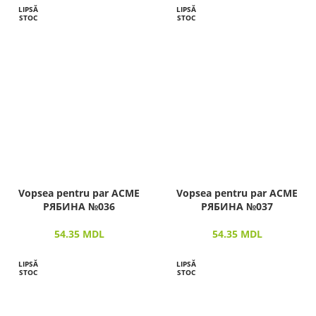
LIPSĂ
LIPSĂ
STOC
STOC
Vopsea pentru par ACME
Vopsea pentru par ACME
РЯБИНА №036
РЯБИНА №037
54.35
MDL
54.35
MDL
LIPSĂ
LIPSĂ
STOC
STOC