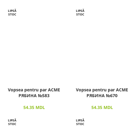
LIPSĂ
LIPSĂ
STOC
STOC
Vopsea pentru par ACME
Vopsea pentru par ACME
РЯБИНА №583
РЯБИНА №670
54.35
MDL
54.35
MDL
LIPSĂ
LIPSĂ
STOC
STOC