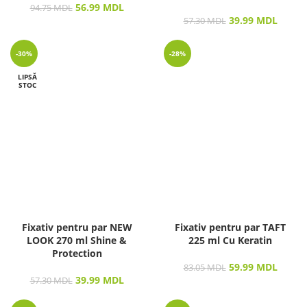
56.99
MDL
94.75
MDL
39.99
MDL
57.30
MDL
-30%
-28%
LIPSĂ
STOC
Fixativ pentru par NEW
Fixativ pentru par TAFT
LOOK 270 ml Shine &
225 ml Cu Keratin
Protection
59.99
MDL
83.05
MDL
39.99
MDL
57.30
MDL