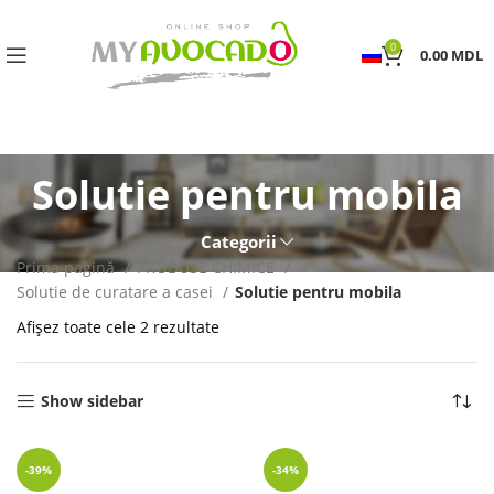
0
0.00
MDL
Solutie pentru mobila
Categorii
Prima pagină
PRODUSE CHIMICE
Solutie de curatare a casei
Solutie pentru mobila
Afișez toate cele 2 rezultate
Show sidebar
-39%
-34%