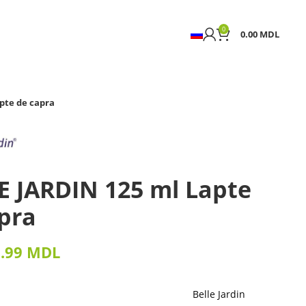
0
0.00
MDL
pte de capra
E JARDIN 125 ml Lapte
pra
9.99
MDL
Belle Jardin