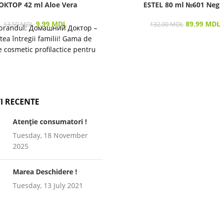
ОКТОР 42 ml Aloe Vera
ESTEL 80 ml №601 Neg
9.99
MDL
89.99
MD
13.50
MDL
132.00
MDL
brandul: Домашний Доктор –
tea întregii familii! Gama de
 cosmetic profilactice pentru
ea pielii și a părului destinată
I RECENTE
Atenție consumatori !
Tuesday, 18 November
2025
Marea Deschidere !
Tuesday, 13 July 2021