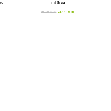
ru
ml Grau
COSM
L
24.99
MDL
36.70
MDL