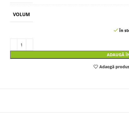
VOLUM
În st
ADAUGĂ Î
Adaogă produs