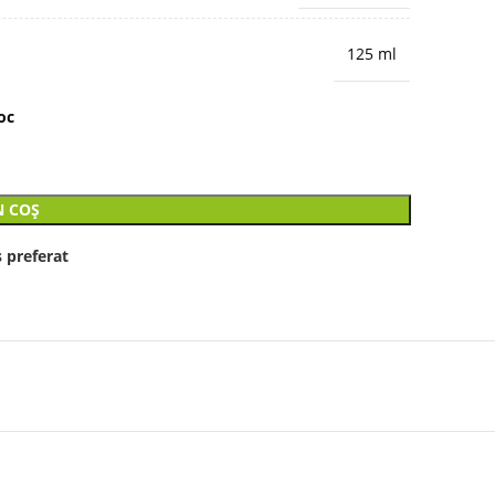
125 ml
oc
N COȘ
 preferat