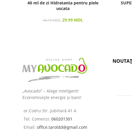
40 ml de zi Hidratanta pentru piele
SUPE
uscata
29.99
MDL
44.10
MDL
NOUTAȚ
„Avocado” – Alege inteligent!
Economisește energie și bani!
or.Codru Str. Jubiliară 41 A
Tel. Comenzi:
060201301
Email:
office.taroldd@gmail.com