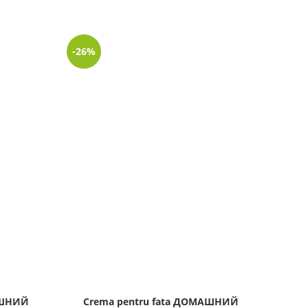
-26%
-32%
АШНИЙ
Crema pentru fata ДОМАШНИЙ
Crem