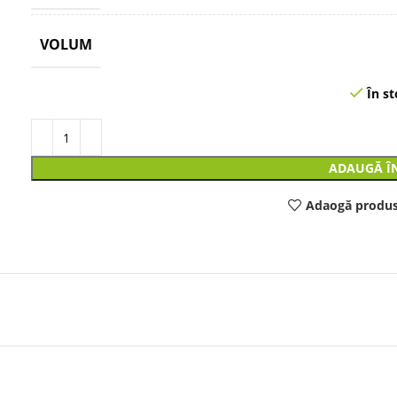
VOLUM
În st
ADAUGĂ Î
Adaogă produs