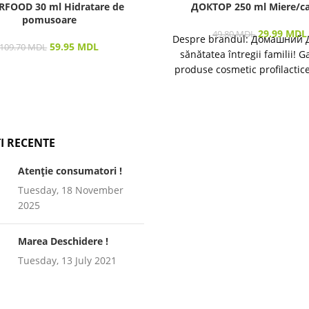
RFOOD 30 ml Hidratare de
ДОКТОР 250 ml Miere/ca
pomusoare
29.99
MDL
49.80
MDL
Despre brandul: Домашний 
59.95
MDL
109.70
MDL
sănătatea întregii familii! 
produse cosmetic profilactic
îngrijirea pielii și a părului 
I RECENTE
Atenție consumatori !
Tuesday, 18 November
2025
Marea Deschidere !
Tuesday, 13 July 2021