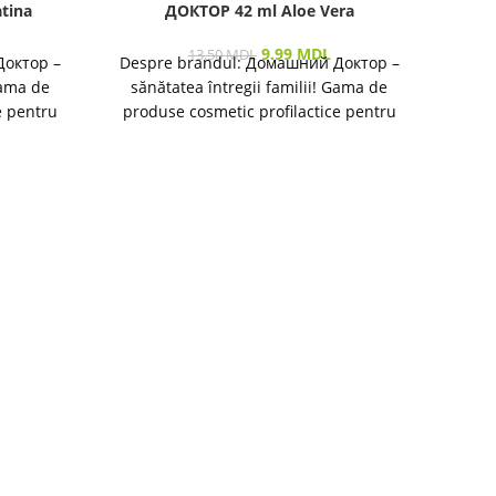
tina
ДОКТОР 42 ml Aloe Vera
9.99
MDL
13.50
MDL
Доктор –
Despre brandul: Домашний Доктор –
Gama de
sănătatea întregii familii! Gama de
e pentru
produse cosmetic profilactice pentru
destinată
îngrijirea pielii și a părului destinată