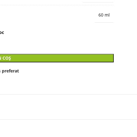
60 ml
oc
N COȘ
 preferat