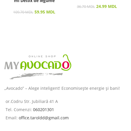
ml Detox de legume
24.99
MDL
36.70
MDL
59.95
MDL
109.70
MDL
„Avocado” – Alege inteligent! Economisește energie și bani!
or.Codru Str. Jubiliară 41 A
Tel. Comenzi:
060201301
Email:
office.taroldd@gmail.com