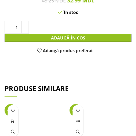
32.99
MDL
43.25
MDL
În stoc
ADAUGĂ ÎN COȘ
Adaogă produs preferat
PRODUSE SIMILARE
-32%
-38%
LIPSĂ
STOC