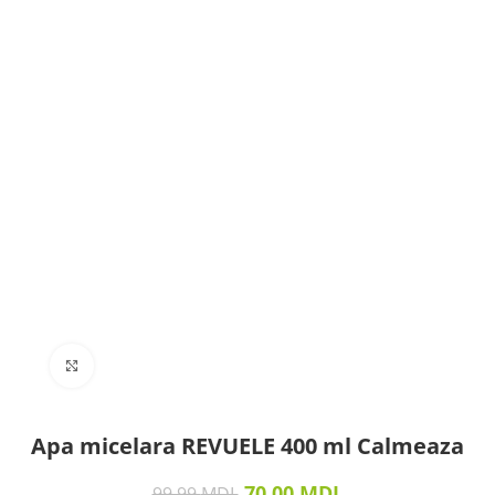
Click to enlarge
Apa micelara REVUELE 400 ml Calmeaza
70.00
MDL
99.99
MDL