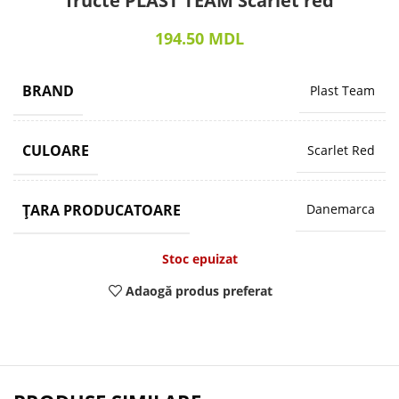
fructe PLAST TEAM Scarlet red
194.50
MDL
BRAND
Plast Team
CULOARE
Scarlet Red
ȚARA PRODUCATOARE
Danemarca
Stoc epuizat
Adaogă produs preferat