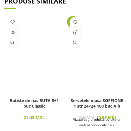
PRODUSE SIMILARE
LIPSĂ
-40%
STOC
Batiste de nas RUTA 5+1
Servetele masa SOFFIONE
buc Classic
1 str 24×24 100 buc Alb
21.45
MDL
10.99
MDL
18.40
MDL
Vizualizați produsul pe site-ul
web al producătorului