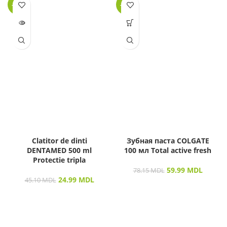
-45%
-23%
LIPSĂ
STOC
Clatitor de dinti
Зубная паста COLGATE
DENTAMED 500 ml
100 мл Total active fresh
Protectie tripla
59.99
MDL
78.15
MDL
24.99
MDL
45.10
MDL