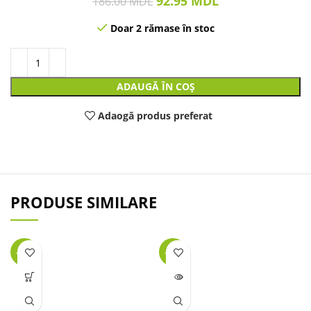
92.95
MDL
186.00
MDL
Doar 2 rămase în stoc
ADAUGĂ ÎN COȘ
Adaogă produs preferat
PRODUSE SIMILARE
-25%
-38%
LIPSĂ
STOC