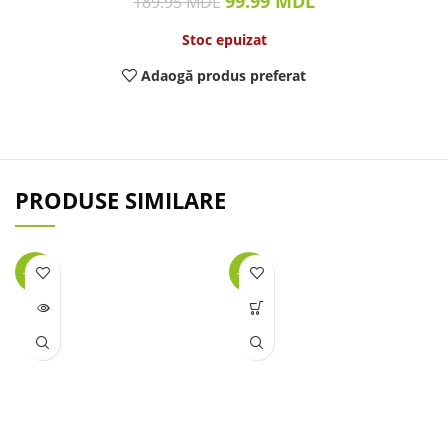
99.99
MDL
189.95
MDL
Stoc epuizat
Adaogă produs preferat
PRODUSE SIMILARE
-67%
-29%
LIPSĂ
STOC