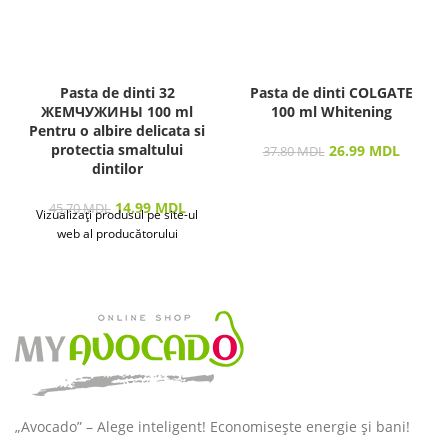
Pasta de dinti 32
Pasta de dinti COLGATE
ЖЕМЧУЖИНЫ 100 ml
100 ml Whitening
Pentru o albire delicata si
protectia smaltului
26.99
MDL
37.80
MDL
dintilor
14.99
MDL
45.70
MDL
Vizualizați produsul pe site-ul
web al producătorului
„Avocado” – Alege inteligent! Economisește energie și bani!