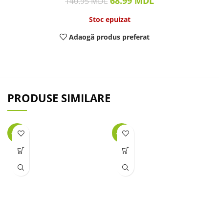
68.99
MDL
140.95
MDL
Stoc epuizat
Adaogă produs preferat
PRODUSE SIMILARE
-28%
-57%