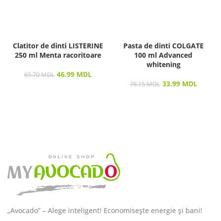
Clatitor de dinti LISTERINE
Pasta de dinti COLGATE
250 ml Menta racoritoare
100 ml Advanced
whitening
46.99
MDL
65.70
MDL
33.99
MDL
78.15
MDL
„Avocado” – Alege inteligent! Economisește energie și bani!