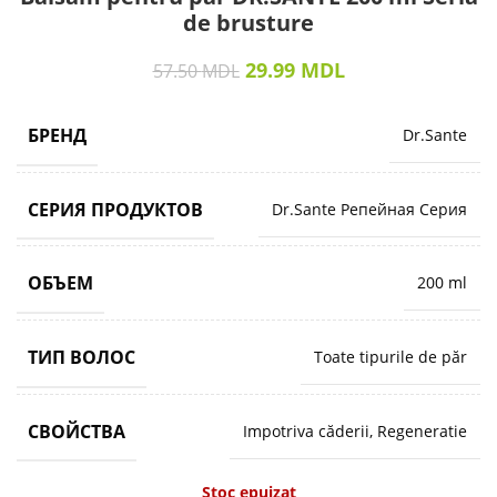
de brusture
29.99
MDL
57.50
MDL
БРЕНД
Dr.Sante
СЕРИЯ ПРОДУКТОВ
Dr.Sante Репейная Серия
ОБЪЕМ
200 ml
ТИП ВОЛОС
Toate tipurile de păr
СВОЙСТВА
Impotriva căderii, Regeneratie
Stoc epuizat