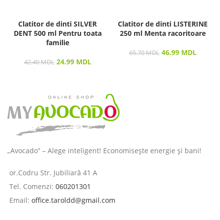
Clatitor de dinti SILVER
Clatitor de dinti LISTERINE
DENT 500 ml Pentru toata
250 ml Menta racoritoare
familie
46.99
MDL
65.70
MDL
24.99
MDL
42.40
MDL
„Avocado” – Alege inteligent! Economisește energie și bani!
or.Codru Str. Jubiliară 41 A
Tel. Comenzi:
060201301
Email:
office.taroldd@gmail.com