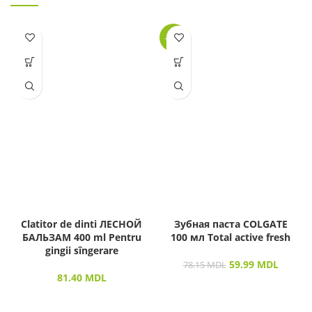
-23%
Clatitor de dinti ЛЕСНОЙ
Зубная паста COLGATE
БАЛЬЗАМ 400 ml Pentru
100 мл Total active fresh
gingii sîngerare
59.99
MDL
78.15
MDL
81.40
MDL