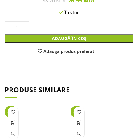
26.99
MDL
38.20
MDL
În stoc
ADAUGĂ ÎN COȘ
Adaogă produs preferat
PRODUSE SIMILARE
-34%
-39%