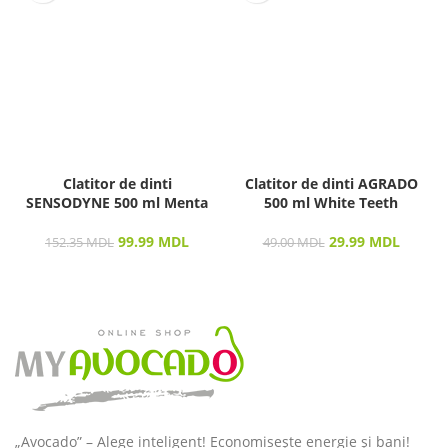
Clatitor de dinti
Clatitor de dinti AGRADO
SENSODYNE 500 ml Menta
500 ml White Teeth
99.99
MDL
29.99
MDL
152.35
MDL
49.00
MDL
„Avocado” – Alege inteligent! Economisește energie și bani!