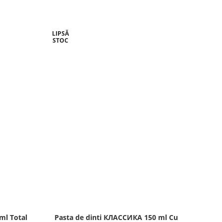
LIPSĂ
-22%
STOC
ml Total
Pasta de dinti КЛАССИКА 150 ml Cu
Clat