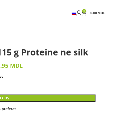
0
0.00
MDL
5 g Proteine ne silk
1.95
MDL
oc
N COȘ
 preferat