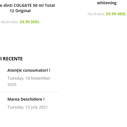
whitening
e dinti COLGATE 50 ml Total
12 Original
59.99
MDL
78.15
MDL
24.99
MDL
40.05
MDL
I RECENTE
Atenție consumatori !
Tuesday, 18 November
2025
Marea Deschidere !
Tuesday, 13 July 2021