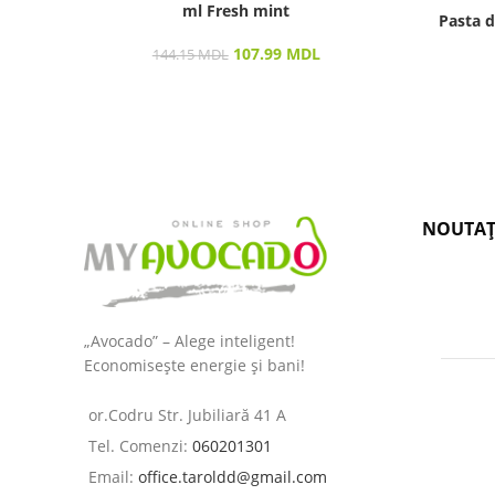
ml Fresh mint
Pasta d
107.99
MDL
144.15
MDL
NOUTAȚ
„Avocado” – Alege inteligent!
Economisește energie și bani!
or.Codru Str. Jubiliară 41 A
Tel. Comenzi:
060201301
Email:
office.taroldd@gmail.com