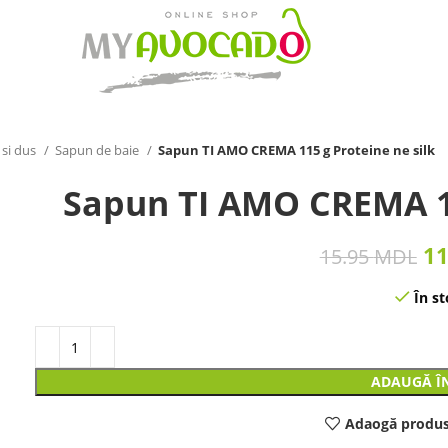
 si dus
Sapun de baie
Sapun TI AMO CREMA 115 g Proteine ne silk
Sapun TI AMO CREMA 11
1
15.95
MDL
În st
ADAUGĂ Î
Adaogă produs