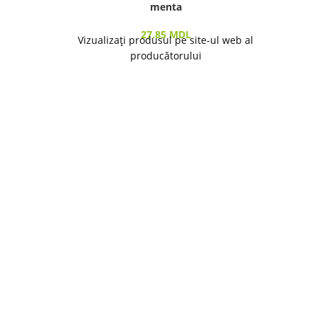
menta
2
27.85
MDL
Vizualizați produsul pe site-ul web al
producătorului