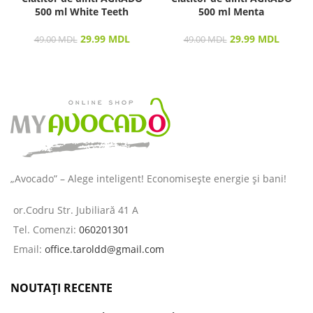
500 ml White Teeth
500 ml Menta
29.99
MDL
29.99
MDL
49.00
MDL
49.00
MDL
„Avocado” – Alege inteligent! Economisește energie și bani!
or.Codru Str. Jubiliară 41 A
Tel. Comenzi:
060201301
Email:
office.taroldd@gmail.com
NOUTAȚI RECENTE