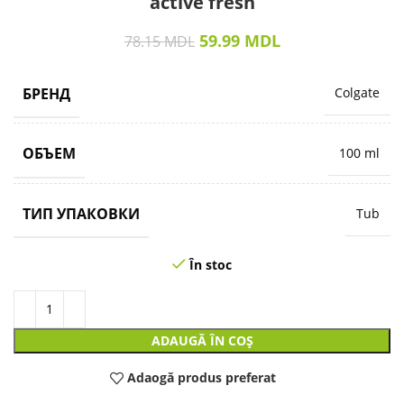
active fresh
59.99
MDL
78.15
MDL
БРЕНД
Colgate
ОБЪЕМ
100 ml
ТИП УПАКОВКИ
Tub
În stoc
ADAUGĂ ÎN COȘ
Adaogă produs preferat