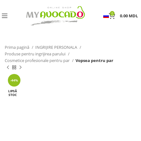
0
0.00
MDL
Prima pagină
INGRIJIRE PERSONALA
Produse pentru ingrijirea parului
Cosmetice profesionale pentru par
Vopsea pentru par
-44%
LIPSĂ
STOC