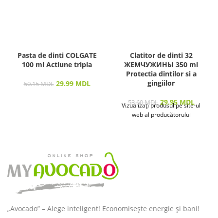
Pasta de dinti COLGATE
Clatitor de dinti 32
100 ml Actiune tripla
ЖЕМЧУЖИНЫ 350 ml
Protectia dintilor si a
gingiilor
29.99
MDL
50.15
MDL
29.95
MDL
53.60
MDL
Vizualizați produsul pe site-ul
web al producătorului
„Avocado” – Alege inteligent! Economisește energie și bani!