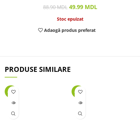
49.99
MDL
88.90
MDL
Stoc epuizat
Adaogă produs preferat
PRODUSE SIMILARE
-40%
-44%
LIPSĂ
LIPSĂ
STOC
STOC