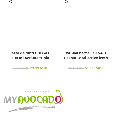
Pasta de dinti COLGATE
Зубная паста COLGATE
100 ml Actiune tripla
100 мл Total active fresh
29.99
MDL
59.99
MDL
50.15
MDL
78.15
MDL