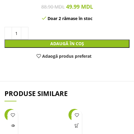
49.99
MDL
88.90
MDL
Doar 2 rămase în stoc
ADAUGĂ ÎN COȘ
Adaogă produs preferat
PRODUSE SIMILARE
-40%
-23%
LIPSĂ
STOC