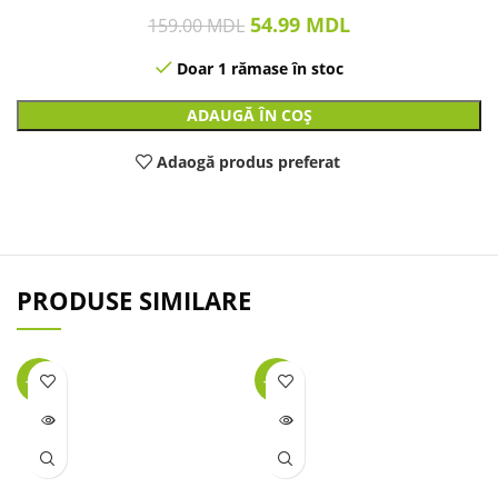
54.99
MDL
159.00
MDL
Doar 1 rămase în stoc
ADAUGĂ ÎN COȘ
Adaogă produs preferat
PRODUSE SIMILARE
-25%
-45%
LIPSĂ
LIPSĂ
STOC
STOC