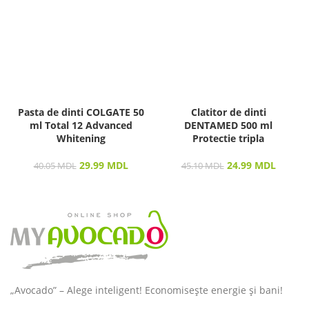
Pasta de dinti COLGATE 50
Clatitor de dinti
ml Total 12 Advanced
DENTAMED 500 ml
Whitening
Protectie tripla
29.99
MDL
24.99
MDL
40.05
MDL
45.10
MDL
„Avocado” – Alege inteligent! Economisește energie și bani!