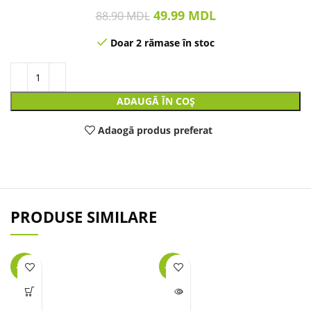
49.99
MDL
88.90
MDL
Doar 2 rămase în stoc
ADAUGĂ ÎN COȘ
Adaogă produs preferat
PRODUSE SIMILARE
-57%
-22%
LIPSĂ
STOC