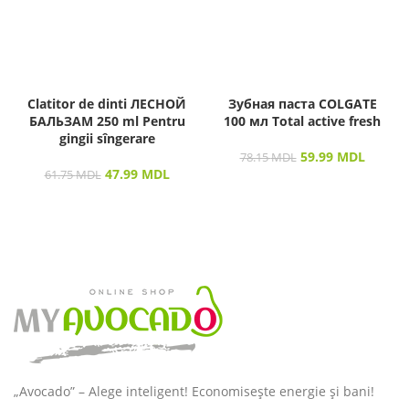
Clatitor de dinti ЛЕСНОЙ
Зубная паста COLGATE
БАЛЬЗАМ 250 ml Pentru
100 мл Total active fresh
gingii sîngerare
59.99
MDL
78.15
MDL
47.99
MDL
61.75
MDL
„Avocado” – Alege inteligent! Economisește energie și bani!