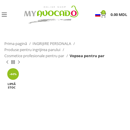
0
0.00
MDL
Prima pagină
INGRIJIRE PERSONALA
Produse pentru ingrijirea parului
Cosmetice profesionale pentru par
Vopsea pentru par
-44%
LIPSĂ
STOC