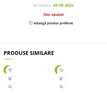
49.99
MDL
88.90
MDL
Stoc epuizat
Adaogă produs preferat
PRODUSE SIMILARE
-22%
-23%