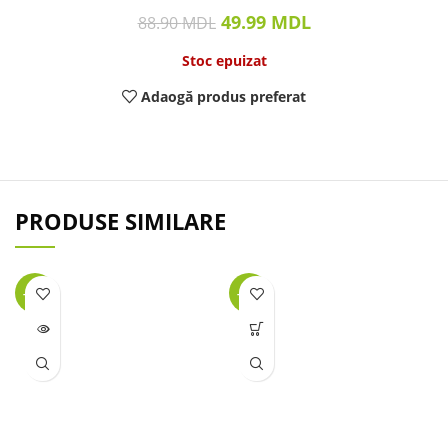
49.99
MDL
88.90
MDL
Stoc epuizat
Adaogă produs preferat
PRODUSE SIMILARE
-46%
-29%
LIPSĂ
STOC