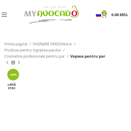
0
0.00
MDL
Prima pagină
INGRIJIRE PERSONALA
Produse pentru ingrijirea parului
Cosmetice profesionale pentru par
Vopsea pentru par
-44%
LIPSĂ
STOC