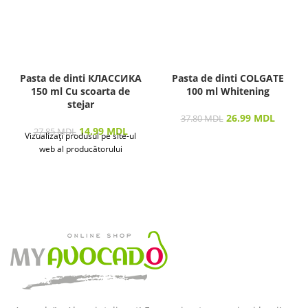
Pasta de dinti КЛАССИКА
Pasta de dinti COLGATE
150 ml Cu scoarta de
100 ml Whitening
stejar
26.99
MDL
37.80
MDL
14.99
MDL
27.85
MDL
Vizualizați produsul pe site-ul
web al producătorului