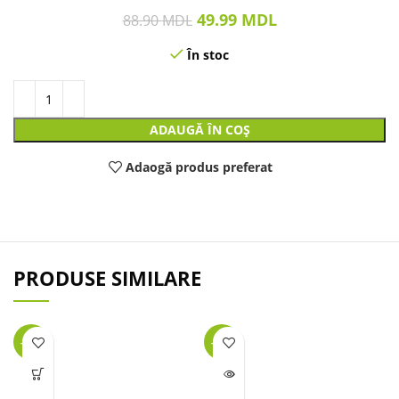
49.99
MDL
88.90
MDL
În stoc
ADAUGĂ ÎN COȘ
Adaogă produs preferat
PRODUSE SIMILARE
-34%
-25%
LIPSĂ
STOC