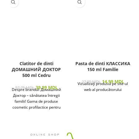
Clatitor de dinti
Pasta de dinti КЛАССИКА
ДОМАШНИЙ ДОКТОР
150 ml Familie
500 ml Cedru
14.99
MDL
27.85
MDL
Vizualizați produsul pe site-ul
39.99
MDL
57.75
MDL
Despre brandul: Домашний
web al producătorului
Доктор – sănătatea întregii
familii! Gama de produse
cosmetic profilactice pentru
îngrijirea pielii și a părului
destinată