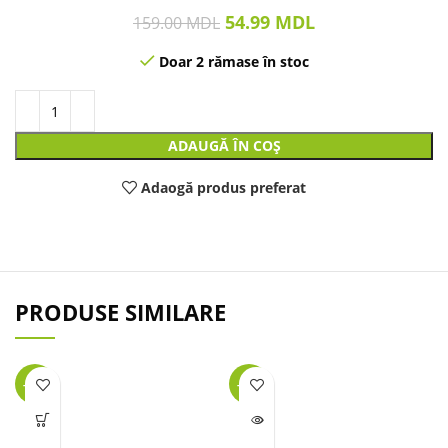
54.99
MDL
159.00
MDL
Doar 2 rămase în stoc
ADAUGĂ ÎN COȘ
Adaogă produs preferat
PRODUSE SIMILARE
-31%
-46%
LIPSĂ
STOC