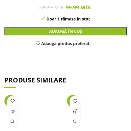
99.99
MDL
229.95
MDL
Doar 1 rămase în stoc
ADAUGĂ ÎN COȘ
Adaogă produs preferat
PRODUSE SIMILARE
-32%
-32%
LIPSĂ
STOC