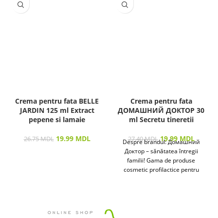
Crema pentru fata BELLE
Crema pentru fata
JARDIN 125 ml Extract
ДОМАШНИЙ ДОКТОР 30
pepene si lamaie
ml Secretu tineretii
19.99
MDL
19.99
MDL
26.75
MDL
27.40
MDL
Despre brandul: Домашний
Доктор – sănătatea întregii
familii! Gama de produse
cosmetic profilactice pentru
îngrijirea pielii și a părului
destinată