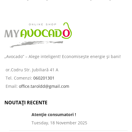
îngrijirea pielii și a părului
îngrijirea pielii și a părului
destinată
destinată
„Avocado” – Alege inteligent! Economisește energie și bani!
or.Codru Str. Jubiliară 41 A
Tel. Comenzi:
060201301
Email:
office.taroldd@gmail.com
NOUTAȚI RECENTE
Atenție consumatori !
Tuesday, 18 November 2025