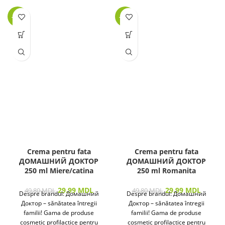
-40%
-40%
Crema pentru fata
Crema pentru fata
ДОМАШНИЙ ДОКТОР
ДОМАШНИЙ ДОКТОР
250 ml Miere/catina
250 ml Romanita
29.99
MDL
29.99
MDL
49.80
MDL
49.80
MDL
Despre brandul: Домашний
Despre brandul: Домашний
Доктор – sănătatea întregii
Доктор – sănătatea întregii
familii! Gama de produse
familii! Gama de produse
cosmetic profilactice pentru
cosmetic profilactice pentru