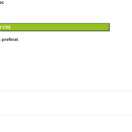
oc
N COȘ
 preferat