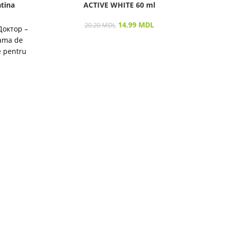
tina
ACTIVE WHITE 60 ml
14.99
MDL
20.20
MDL
Доктор –
Gama de
e pentru
destinată