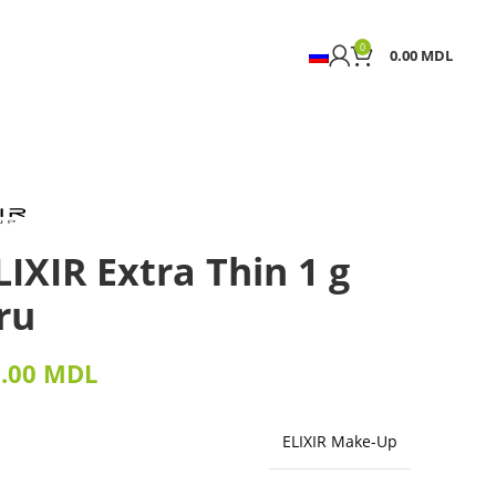
0
0.00
MDL
IXIR Extra Thin 1 g
ru
8.00
MDL
ELIXIR Make-Up