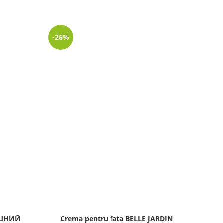
-26%
-38%
LIPSĂ
STOC
АШНИЙ
Crema pentru fata BELLE JARDIN
Masc