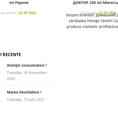
ml Pepene
ДОКТОР 250 ml Miere/ca
24.99
MDL
29.99
MDL
36.70
MDL
49.80
MDL
Despre brandul: Домашний 
sănătatea întregii familii! 
produse cosmetic profilactic
îngrijirea pielii și a părului 
I RECENTE
Atenție consumatori !
Tuesday, 18 November
2025
Marea Deschidere !
Tuesday, 13 July 2021