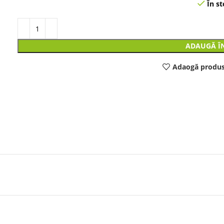
În st
ADAUGĂ Î
Adaogă produs