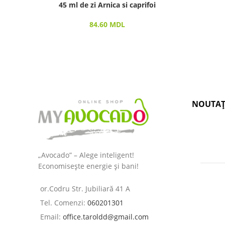
45 ml de zi Arnica si caprifoi
84.60
MDL
NOUTAȚ
„Avocado” – Alege inteligent!
Economisește energie și bani!
or.Codru Str. Jubiliară 41 A
Tel. Comenzi:
060201301
Email:
office.taroldd@gmail.com