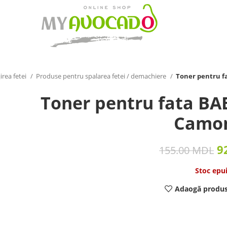
irea fetei
Produse pentru spalarea fetei / demachiere
Toner pentru f
Toner pentru fata BA
Camo
9
155.00
MDL
Stoc epu
Adaogă produs