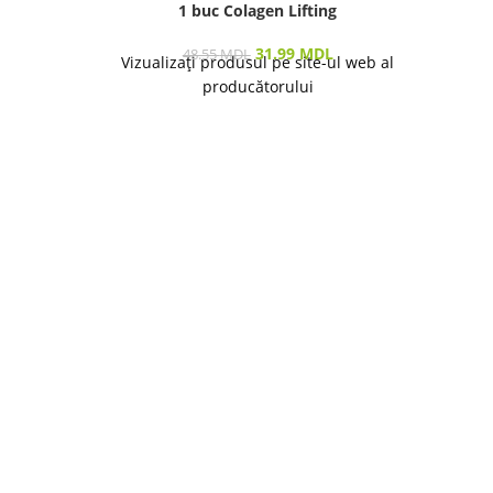
1 buc Colagen Lifting
31.99
MDL
48.55
MDL
Vizualizați produsul pe site-ul web al
producătorului