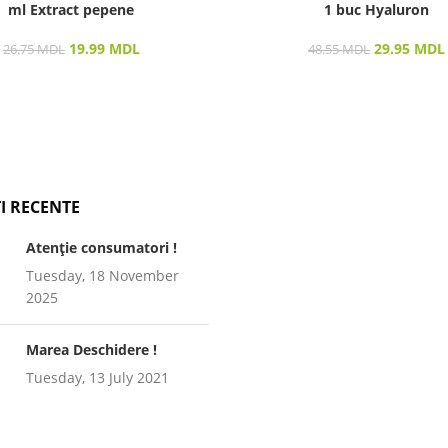
ml Extract pepene
1 buc Hyaluron
19.99
MDL
29.95
MDL
26.75
MDL
48.55
MDL
I RECENTE
Atenție consumatori !
Tuesday, 18 November
2025
Marea Deschidere !
Tuesday, 13 July 2021