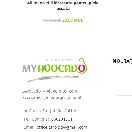
40 ml de zi Hidratanta pentru piele
uscata
29.99
MDL
44.10
MDL
NOUTAȚ
„Avocado” – Alege inteligent!
Economisește energie și bani!
or.Codru Str. Jubiliară 41 A
Tel. Comenzi:
060201301
Email:
office.taroldd@gmail.com