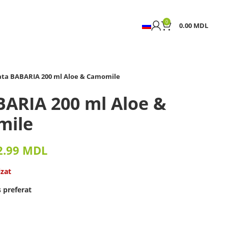
0
0.00
MDL
ata BABARIA 200 ml Aloe & Camomile
BARIA 200 ml Aloe &
mile
2.99
MDL
izat
 preferat