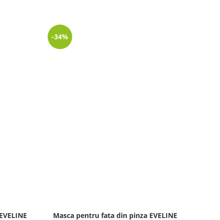
-34%
-32%
 EVELINE
Masca pentru fata din pinza EVELINE
Crem