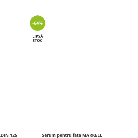
-64%
-34%
LIPSĂ
STOC
RDIN 125
Serum pentru fata MARKELL
Masc