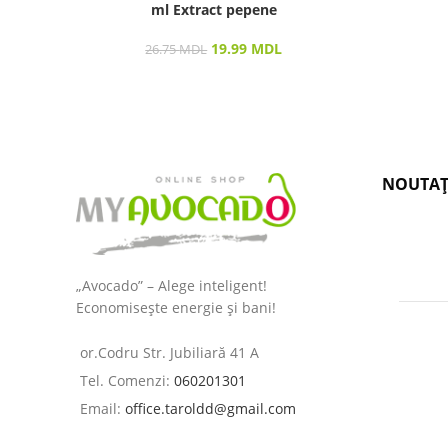
ml Extract pepene
19.99
MDL
26.75
MDL
NOUTAȚ
„Avocado” – Alege inteligent!
Economisește energie și bani!
or.Codru Str. Jubiliară 41 A
Tel. Comenzi:
060201301
Email:
office.taroldd@gmail.com