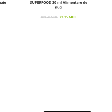
maie
SUPERFOOD 30 ml Alimentare de
nuci
Vizu
39.95
MDL
109.70
MDL