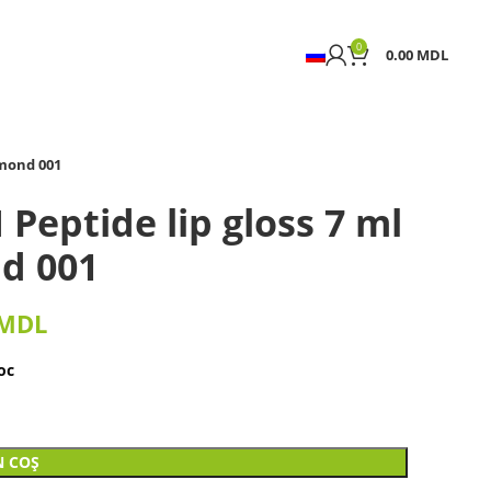
0
0.00
MDL
amond 001
Peptide lip gloss 7 ml
d 001
MDL
oc
N COȘ