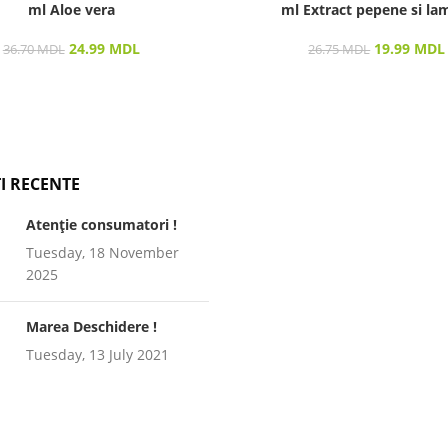
ml Aloe vera
ml Extract pepene si la
24.99
MDL
19.99
MDL
36.70
MDL
26.75
MDL
I RECENTE
Atenție consumatori !
Tuesday, 18 November
2025
Marea Deschidere !
Tuesday, 13 July 2021