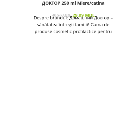
ДОКТОР 250 ml Miere/catina
29.99
MDL
49.80
MDL
Despre brandul: Домашний Доктор –
Vizu
sănătatea întregii familii! Gama de
produse cosmetic profilactice pentru
îngrijirea pielii și a părului destinată