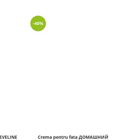
-40%
-34%
 EVELINE
Crema pentru fata ДОМАШНИЙ
Masc