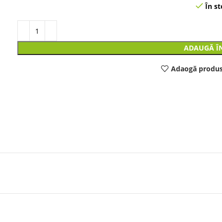
În st
ADAUGĂ Î
Adaogă produs