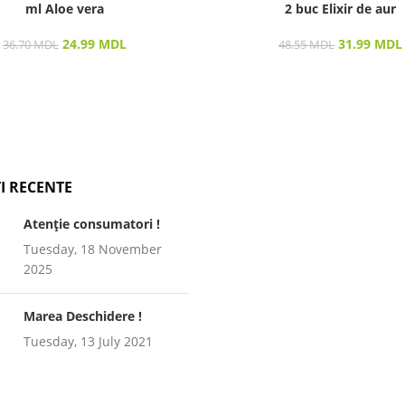
ml Aloe vera
2 buc Elixir de aur
24.99
MDL
31.99
MDL
36.70
MDL
48.55
MDL
I RECENTE
Atenție consumatori !
Tuesday, 18 November
2025
Marea Deschidere !
Tuesday, 13 July 2021