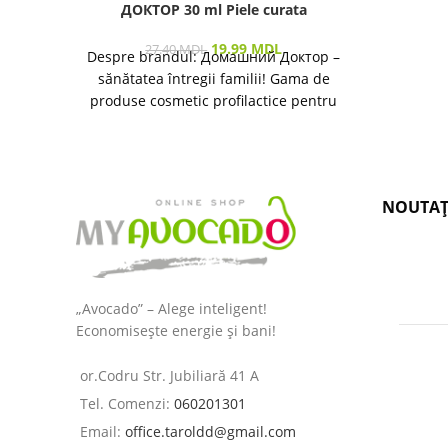
ДОКТОР 30 ml Piele curata
19.99
MDL
27.40
MDL
Despre brandul: Домашний Доктор –
sănătatea întregii familii! Gama de
produse cosmetic profilactice pentru
îngrijirea pielii și a părului destinată
NOUTAȚ
„Avocado” – Alege inteligent!
Economisește energie și bani!
or.Codru Str. Jubiliară 41 A
Tel. Comenzi:
060201301
Email:
office.taroldd@gmail.com