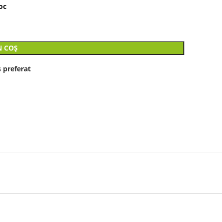
oc
N COȘ
 preferat