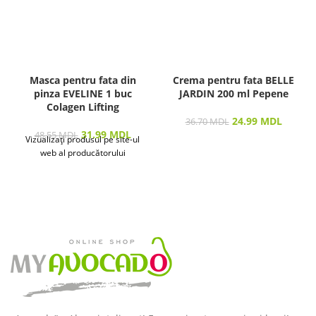
Masca pentru fata din
Crema pentru fata BELLE
pinza EVELINE 1 buc
JARDIN 200 ml Pepene
Colagen Lifting
24.99
MDL
36.70
MDL
31.99
MDL
48.55
MDL
Vizualizați produsul pe site-ul
web al producătorului