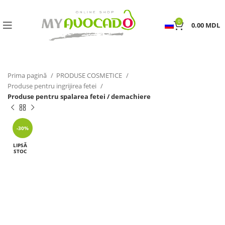
0
0.00
MDL
Prima pagină
PRODUSE COSMETICE
Produse pentru ingrijirea fetei
Produse pentru spalarea fetei / demachiere
-30%
LIPSĂ
STOC