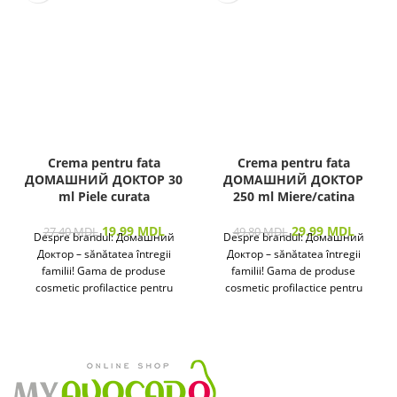
Crema pentru fata
Crema pentru fata
ДОМАШНИЙ ДОКТОР 30
ДОМАШНИЙ ДОКТОР
ml Piele curata
250 ml Miere/catina
19.99
MDL
29.99
MDL
27.40
MDL
49.80
MDL
Despre brandul: Домашний
Despre brandul: Домашний
Доктор – sănătatea întregii
Доктор – sănătatea întregii
familii! Gama de produse
familii! Gama de produse
cosmetic profilactice pentru
cosmetic profilactice pentru
îngrijirea pielii și a părului
îngrijirea pielii și a părului
destinată
destinată