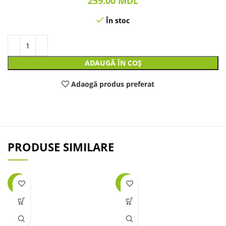
259.00
MDL
În stoc
ADAUGĂ ÎN COȘ
Adaogă produs preferat
PRODUSE SIMILARE
-27%
-40%