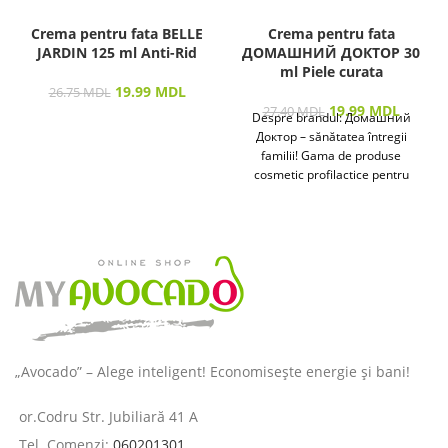
Crema pentru fata BELLE
Crema pentru fata
JARDIN 125 ml Anti-Rid
ДОМАШНИЙ ДОКТОР 30
ml Piele curata
19.99
MDL
26.75
MDL
19.99
MDL
27.40
MDL
Despre brandul: Домашний
Доктор – sănătatea întregii
familii! Gama de produse
cosmetic profilactice pentru
îngrijirea pielii și a părului
destinată
„Avocado” – Alege inteligent! Economisește energie și bani!
or.Codru Str. Jubiliară 41 A
Tel. Comenzi:
060201301