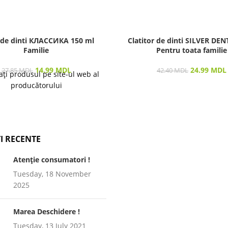
 de dinti КЛАССИКА 150 ml
Clatitor de dinti SILVER DEN
Familie
Pentru toata familie
14.99
MDL
24.99
MDL
27.85
MDL
42.40
MDL
ați produsul pe site-ul web al
producătorului
I RECENTE
Atenție consumatori !
Tuesday, 18 November
2025
Marea Deschidere !
Tuesday, 13 July 2021