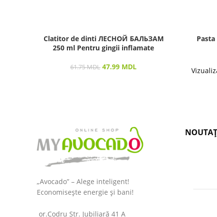
Clatitor de dinti ЛЕСНОЙ БАЛЬЗАМ
Pasta
250 ml Pentru gingii inflamate
47.99
MDL
61.75
MDL
Vizualiz
NOUTAȚ
„Avocado” – Alege inteligent!
Economisește energie și bani!
or.Codru Str. Jubiliară 41 A