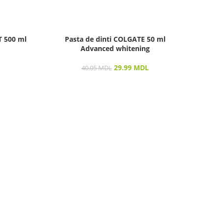
T 500 ml
Pasta de dinti COLGATE 50 ml
Clat
Advanced whitening
2
29.99
MDL
40.05
MDL