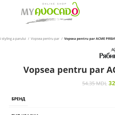
 styling a parului
Vopsea pentru par
Vopsea pentru par ACME РЯБ
Vopsea pentru par 
3
54.35
MDL
БРЕНД