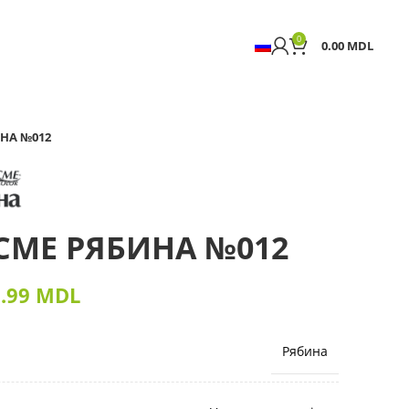
0
0.00
MDL
ИНА №012
ACME РЯБИНА №012
2.99
MDL
Рябина