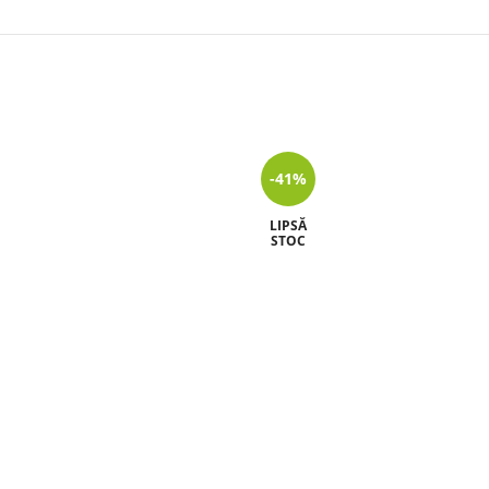
-41%
LIPSĂ
STOC